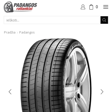
0
PAIEŠKOS
ĮVESTIS
Pradžia
Padangos