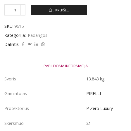
Į KREPŠELĮ
produkto
kiekis:
Padanga
SKU:
9615
PIRELLI
P
Kategorija:
Padangos
ZERO
LUXURY
Dalintis:
245/40R21
100Y
PAPILDOMA INFORMACIJA
Svoris
13.843 kg
Gamintojas
PIRELLI
Protektorius
P Zero Luxury
Skersmuo
21