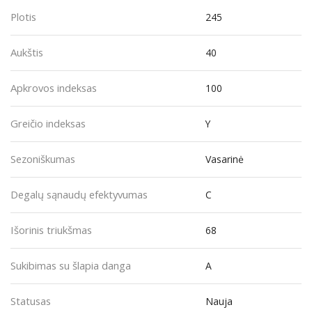
Plotis
245
Aukštis
40
Apkrovos indeksas
100
Greičio indeksas
Y
Sezoniškumas
Vasarinė
Degalų sąnaudų efektyvumas
C
Išorinis triukšmas
68
Sukibimas su šlapia danga
A
Statusas
Nauja