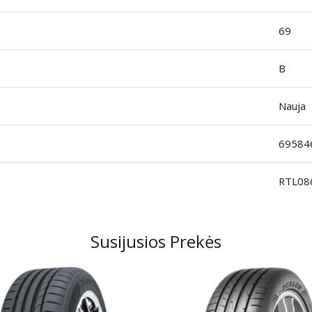
69
B
Nauja
69584
RTL08
Susijusios Prekės