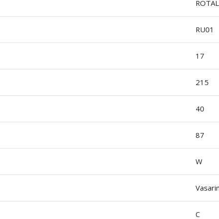
ROTAL
RU01
17
215
40
87
W
Vasari
C