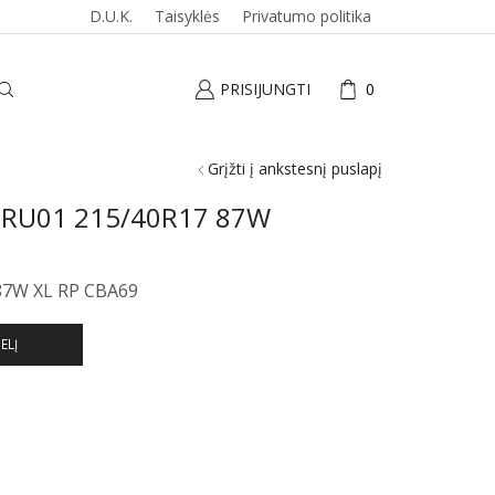
D.U.K.
Taisyklės
Privatumo politika
PRISIJUNGTI
0
Grįžti į ankstesnį puslapį
 RU01 215/40R17 87W
87W XL RP CBA69
ELĮ