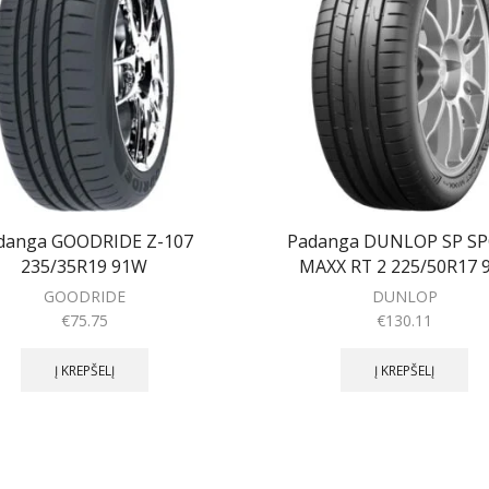
danga GOODRIDE Z-107
Padanga DUNLOP SP S
235/35R19 91W
MAXX RT 2 225/50R17 
GOODRIDE
DUNLOP
€
75.75
€
130.11
Į KREPŠELĮ
Į KREPŠELĮ