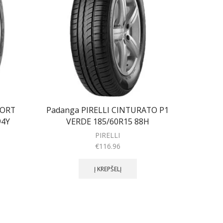
PORT
Padanga PIRELLI CINTURATO P1
Padan
94Y
VERDE 185/60R15 88H
ASYMM
PIRELLI
€
116.96
Į KREPŠELĮ