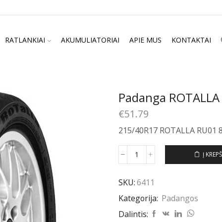
RATLANKIAI
AKUMULIATORIAI
APIE MUS
KONTAKTAI
Padanga ROTALLA
€
51.79
215/40R17 ROTALLA RU01 
Į KREPŠ
produkto
kiekis:
Padanga
SKU:
6411
ROTALLA
Kategorija:
Padangos
RU01
215/40R17
Dalintis:
87W