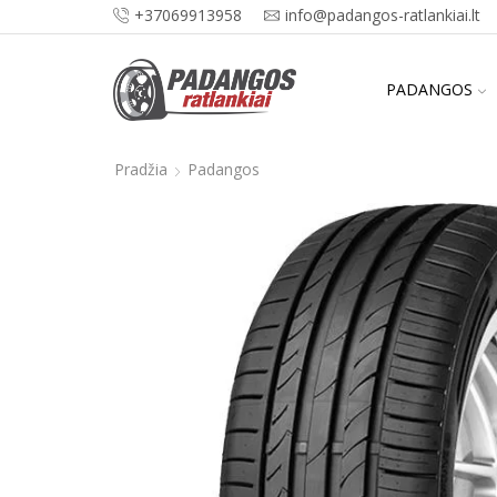
+37069913958
info@padangos-ratlankiai.lt
PADANGOS
Pradžia
Padangos