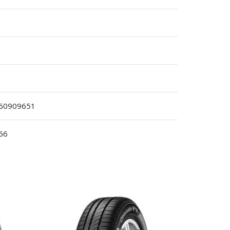
60909651
66