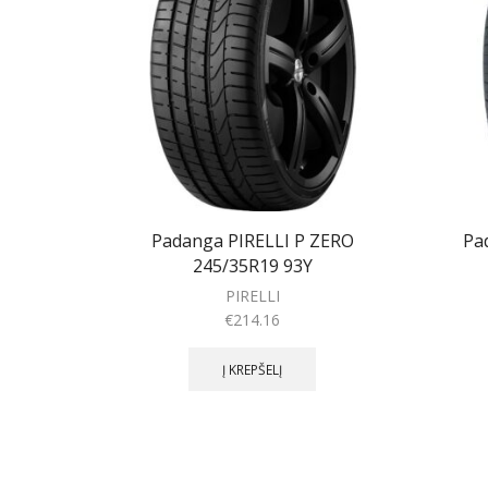
Padanga PIRELLI P ZERO
Pa
245/35R19 93Y
PIRELLI
€
214.16
Į KREPŠELĮ