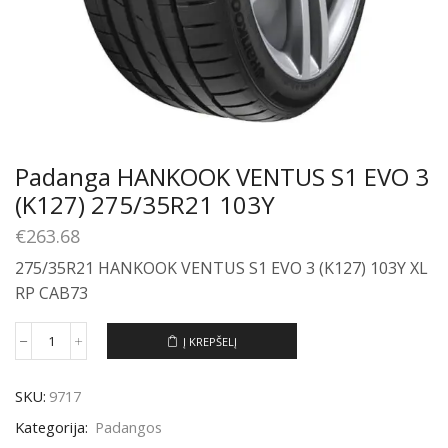
Padanga HANKOOK VENTUS S1 EVO 3
(K127) 275/35R21 103Y
€
263.68
275/35R21 HANKOOK VENTUS S1 EVO 3 (K127) 103Y XL
RP CAB73
Į KREPŠELĮ
produkto
kiekis:
Padanga
SKU:
9717
HANKOOK
VENTUS
Kategorija:
Padangos
S1