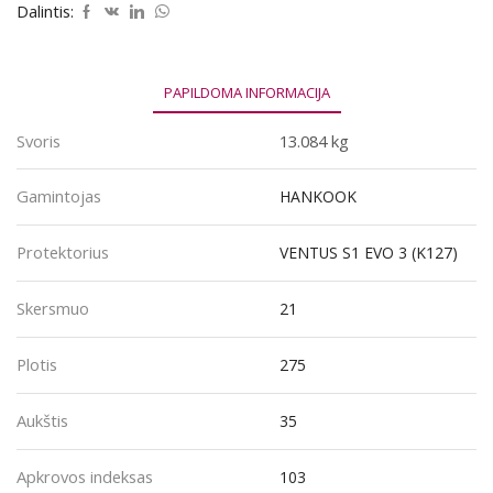
EVO
Dalintis:
3
(K127)
275/35R21
103Y
PAPILDOMA INFORMACIJA
Svoris
13.084 kg
Gamintojas
HANKOOK
Protektorius
VENTUS S1 EVO 3 (K127)
Skersmuo
21
Plotis
275
Aukštis
35
Apkrovos indeksas
103