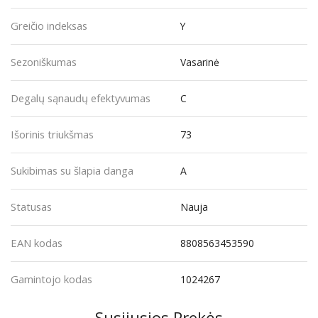
Greičio indeksas
Y
Sezoniškumas
Vasarinė
Degalų sąnaudų efektyvumas
C
Išorinis triukšmas
73
Sukibimas su šlapia danga
A
Statusas
Nauja
EAN kodas
8808563453590
Gamintojo kodas
1024267
Susijusios Prekės