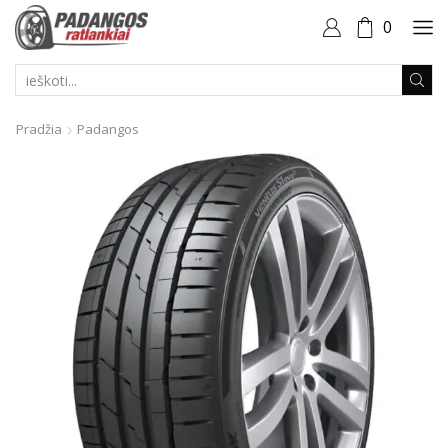
0
PAIEŠKOS
ĮVESTIS
Pradžia
Padangos