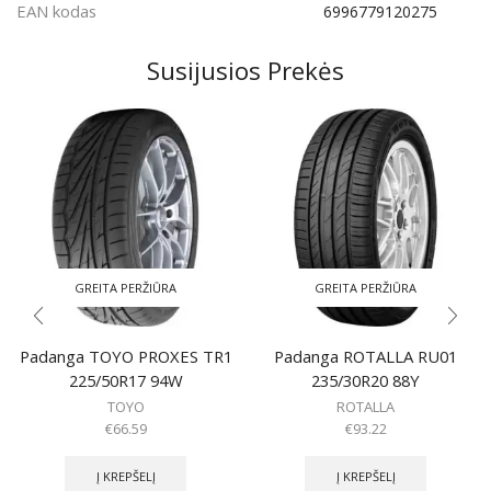
EAN kodas
6996779120275
Susijusios Prekės
GREITA PERŽIŪRA
GREITA PERŽIŪRA
Padanga TOYO PROXES TR1
Padanga ROTALLA RU01
225/50R17 94W
235/30R20 88Y
TOYO
ROTALLA
€
66.59
€
93.22
Į KREPŠELĮ
Į KREPŠELĮ