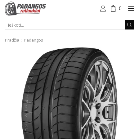
0
PAIEŠKOS
ĮVESTIS
Pradžia
Padangos