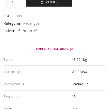
Į KREPŠELĮ
produkto
kiekis:
Padanga
SKU:
11365
GRIPMAX
STATURE
Kategorija:
Padangos
H/T
235/55R19
Dalintis:
105W
PAPILDOMA INFORMACIJA
Svoris
13.994 kg
Gamintojas
GRIPMAX
Protektorius
Stature H/T
Skersmuo
19
Plotis
235