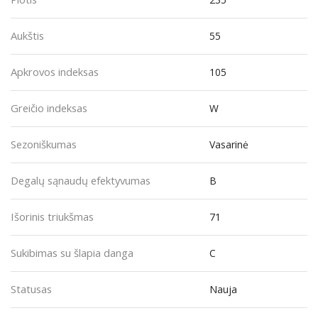
Aukštis
55
Apkrovos indeksas
105
Greičio indeksas
W
Sezoniškumas
Vasarinė
Degalų sąnaudų efektyvumas
B
Išorinis triukšmas
71
Sukibimas su šlapia danga
C
Statusas
Nauja