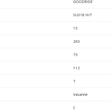
GOODRIDE
SU318 H/T
15
265
75
112
T
Vasarinė
C