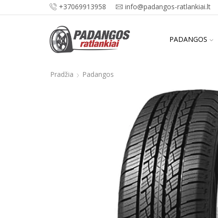
+37069913958
info@padangos-ratlankiai.lt
PADANGOS
Pradžia
Padangos