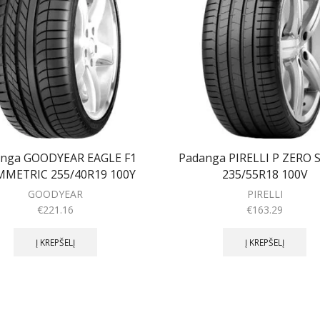
nga GOODYEAR EAGLE F1
Padanga PIRELLI P ZERO
MMETRIC 255/40R19 100Y
235/55R18 100V
GOODYEAR
PIRELLI
€
221.16
€
163.29
Į KREPŠELĮ
Į KREPŠELĮ