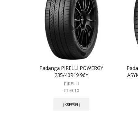
Padanga PIRELLI POWERGY
Pada
235/40R19 96Y
ASY
PIRELLI
€
193.10
Į KREPŠELĮ