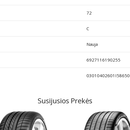
72
C
Nauja
6927116190255
03010402601I58650
Susijusios Prekės