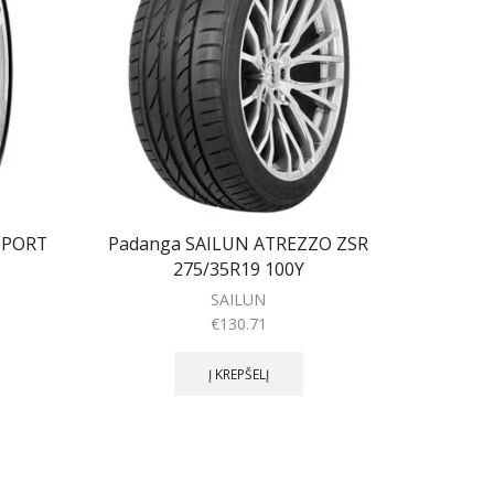
 SPORT
Padanga SAILUN ATREZZO ZSR
Pad
275/35R19 100Y
SAILUN
€
130.71
Į KREPŠELĮ