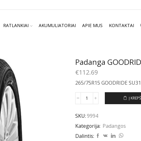
RATLANKIAI
AKUMULIATORIAI
APIE MUS
KONTAKTAI
Padanga GOODRID
€
112.69
265/75R15 GOODRIDE SU31
Į KREPŠ
produkto
kiekis:
Padanga
SKU:
9994
GOODRIDE
Kategorija:
Padangos
SU318
H/T
Dalintis:
265/75R15