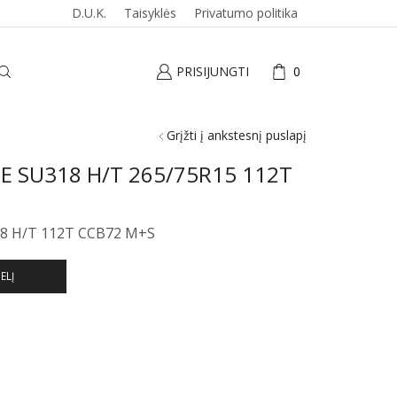
D.U.K.
Taisyklės
Privatumo politika
PRISIJUNGTI
0
Grįžti į ankstesnį puslapį
E SU318 H/T 265/75R15 112T
8 H/T 112T CCB72 M+S
ELĮ