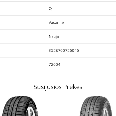
Q
Vasarinė
Nauja
3528700726046
72604
Susijusios Prekės