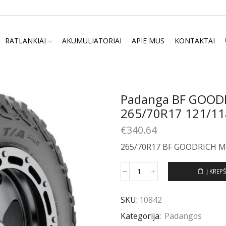
RATLANKIAI
AKUMULIATORIAI
APIE MUS
KONTAKTAI
Padanga BF GOOD
265/70R17 121/1
€
340.64
265/70R17 BF GOODRICH M
Į KREPŠ
produkto
kiekis:
Padanga
SKU:
10842
BF
Kategorija:
Padangos
GOODRICH
MUD