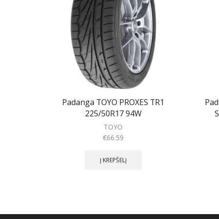
Padanga TOYO PROXES TR1
Pad
225/50R17 94W
S
TOYO
€
66.59
Į KREPŠELĮ