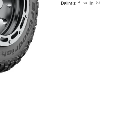
Dalintis:
TERRAIN
T/A
KM3
265/70R17
121/118Q