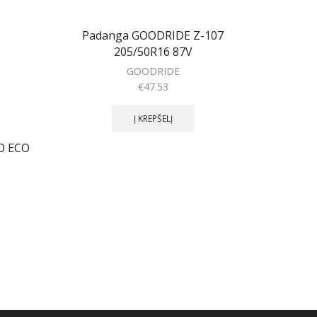
Padanga GOODRIDE Z-107
205/50R16 87V
GOODRIDE
€
47.53
Į KREPŠELĮ
O ECO
Padang