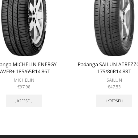
anga MICHELIN ENERGY
Padanga SAILUN ATREZZ
AVER+ 185/65R14 86T
175/80R14 88T
MICHELIN
SAILUN
€
97.98
€
47.53
Į KREPŠELĮ
Į KREPŠELĮ