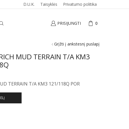
D.U.K.
Taisyklės
Privatumo politika
PRISIJUNGTI
0
Grįžti į ankstesnį puslapį
RICH MUD TERRAIN T/A KM3
18Q
UD TERRAIN T/A KM3 121/118Q POR
ELĮ