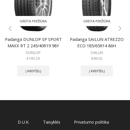
GREITA PERŽIŪRA
GREITA PERŽIŪRA
Padanga DUNLOP SP SPORT
Padanga SAILUN ATREZZO
MAXX RT 2 245/40R19 98Y
ECO 185/65R14 86H
DUNLOP
SAILUN
€
193.29
€
49.02
Į KREPŠELĮ
Į KREPŠELĮ
D.U.K.
Taisyklės
Privatumo politika