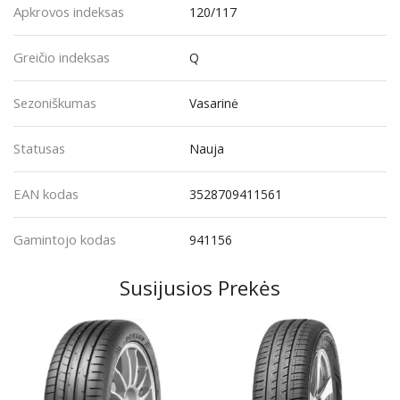
Apkrovos indeksas
120/117
Greičio indeksas
Q
Sezoniškumas
Vasarinė
Statusas
Nauja
EAN kodas
3528709411561
Gamintojo kodas
941156
Susijusios Prekės