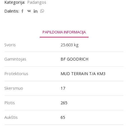
GOODRICH
Kategorija:
Padangos
MUD
TERRAIN
Dalintis:
T/A
KM3
265/65R17
120/117Q
PAPILDOMA INFORMACIJA
Svoris
25.603 kg
Gamintojas
BF GOODRICH
Protektorius
MUD TERRAIN T/A KM3
Skersmuo
17
Plotis
265
Aukštis
65