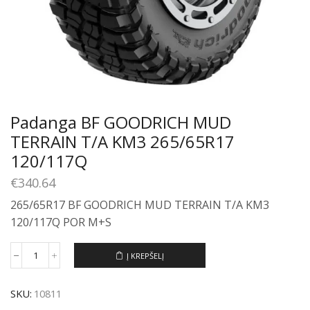
Padanga BF GOODRICH MUD
TERRAIN T/A KM3 265/65R17
120/117Q
€
340.64
265/65R17 BF GOODRICH MUD TERRAIN T/A KM3
120/117Q POR M+S
Į KREPŠELĮ
produkto
kiekis:
Padanga
SKU:
10811
BF