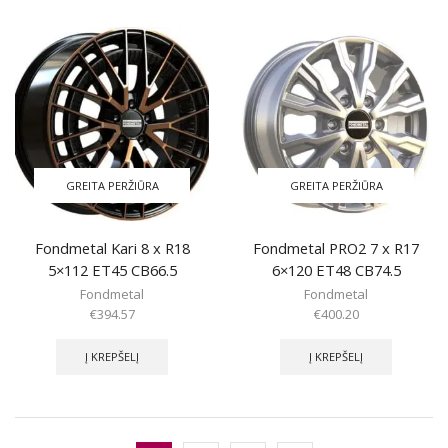
GREITA PERŽIŪRA
GREITA PERŽIŪRA
Fondmetal Kari 8 x R18
Fondmetal PRO2 7 x R17
5×112 ET45 CB66.5
6×120 ET48 CB74.5
Fondmetal
Fondmetal
€
394.57
€
400.20
Į KREPŠELĮ
Į KREPŠELĮ