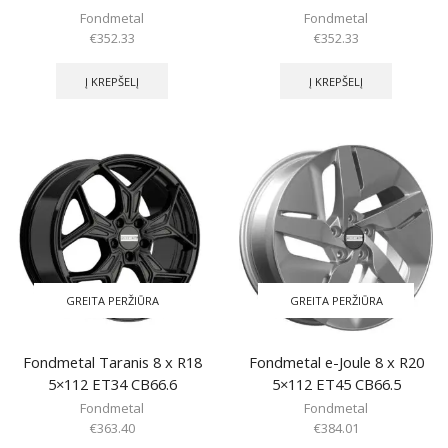
Fondmetal
Fondmetal
€
352.33
€
352.33
Į KREPŠELĮ
Į KREPŠELĮ
GREITA PERŽIŪRA
GREITA PERŽIŪRA
Fondmetal Taranis 8 x R18
Fondmetal e-Joule 8 x R20
5×112 ET34 CB66.6
5×112 ET45 CB66.5
Fondmetal
Fondmetal
€
363.40
€
384.01