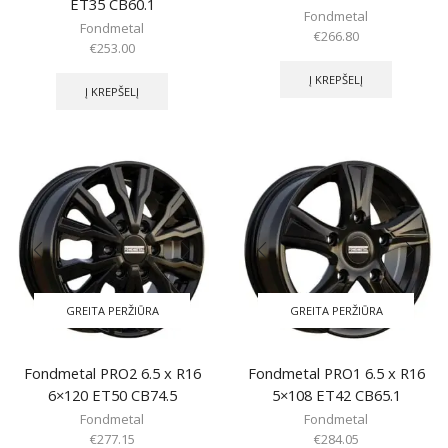
ET35 CB60.1
Fondmetal
Fondmetal
€
266.80
€
253.00
Į KREPŠELĮ
Į KREPŠELĮ
GREITA PERŽIŪRA
GREITA PERŽIŪRA
Fondmetal PRO2 6.5 x R16
Fondmetal PRO1 6.5 x R16
6×120 ET50 CB74.5
5×108 ET42 CB65.1
Fondmetal
Fondmetal
€
277.15
€
284.05