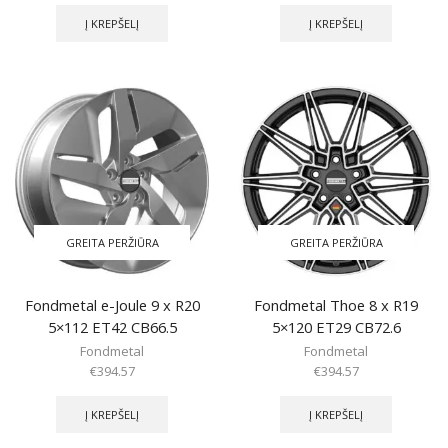
Į KREPŠELĮ
Į KREPŠELĮ
GREITA PERŽIŪRA
GREITA PERŽIŪRA
Fondmetal e-Joule 9 x R20
Fondmetal Thoe 8 x R19
5×112 ET42 CB66.5
5×120 ET29 CB72.6
Fondmetal
Fondmetal
€
394.57
€
394.57
Į KREPŠELĮ
Į KREPŠELĮ