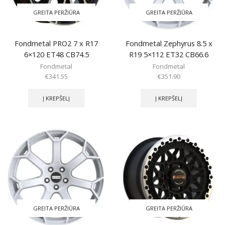
GREITA PERŽIŪRA
GREITA PERŽIŪRA
Fondmetal PRO2 7 x R17
Fondmetal Zephyrus 8.5 x
6×120 ET48 CB74.5
R19 5×112 ET32 CB66.6
Fondmetal
Fondmetal
€
341.55
€
351.90
Į KREPŠELĮ
Į KREPŠELĮ
GREITA PERŽIŪRA
GREITA PERŽIŪRA