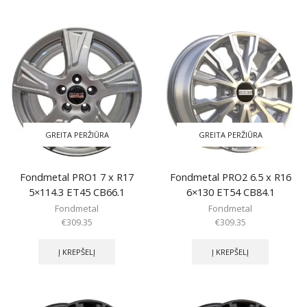
GREITA PERŽIŪRA
GREITA PERŽIŪRA
Fondmetal PRO1 7 x R17
Fondmetal PRO2 6.5 x R16
5×114.3 ET45 CB66.1
6×130 ET54 CB84.1
Fondmetal
Fondmetal
€
309.35
€
309.35
Į KREPŠELĮ
Į KREPŠELĮ