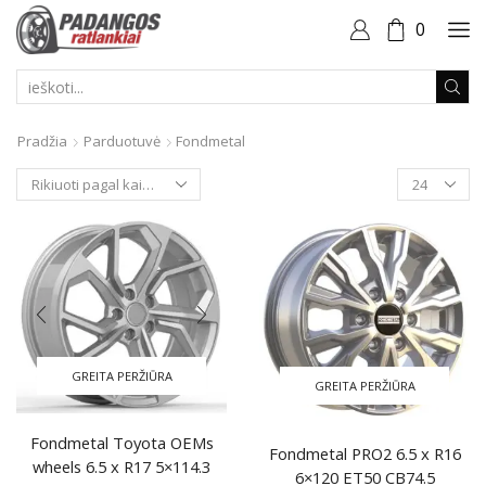
0
PAIEŠKOS
ĮVESTIS
Pradžia
Parduotuvė
Fondmetal
Produktai
puslapyje
GREITA PERŽIŪRA
GREITA PERŽIŪRA
Fondmetal Toyota OEMs
Fondmetal PRO2 6.5 x R16
wheels 6.5 x R17 5×114.3
6×120 ET50 CB74.5