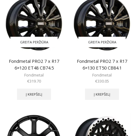
GREITA PERŽIŪRA
GREITA PERŽIŪRA
Fondmetal PRO2 7 x R17
Fondmetal PRO2 7 x R17
6×120 ET48 CB74.5
6×130 ET50 CB84.1
Fondmetal
Fondmetal
€
319.70
€
330.05
Į KREPŠELĮ
Į KREPŠELĮ