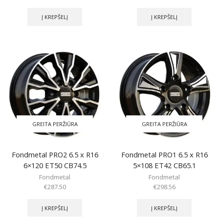
Į KREPŠELĮ
Į KREPŠELĮ
GREITA PERŽIŪRA
GREITA PERŽIŪRA
Fondmetal PRO2 6.5 x R16
Fondmetal PRO1 6.5 x R16
6×120 ET50 CB74.5
5×108 ET42 CB65.1
Fondmetal
Fondmetal
€
287.50
€
298.56
Į KREPŠELĮ
Į KREPŠELĮ