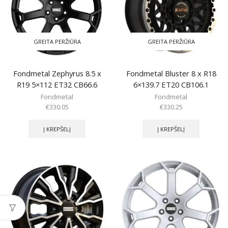
GREITA PERŽIŪRA
GREITA PERŽIŪRA
Fondmetal Zephyrus 8.5 x
Fondmetal Bluster 8 x R18
R19 5×112 ET32 CB66.6
6×139.7 ET20 CB106.1
Fondmetal
Fondmetal
€
330.05
€
330.25
Į KREPŠELĮ
Į KREPŠELĮ