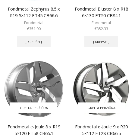
Fondmetal Zephyrus 8.5 x
Fondmetal Bluster 8 x R18
R19 5×112 ET45 CB66.6
6×130 ET50 CB84.1
Fondmetal
Fondmetal
€
351.90
€
352.33
Į KREPŠELĮ
Į KREPŠELĮ
GREITA PERŽIŪRA
GREITA PERŽIŪRA
Fondmetal e-Joule 8 x R19
Fondmetal e-Joule 9 x R20
5×120 ET58 CB65.1
5×112 ET28 CB66.5