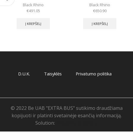
Black Rhino
Black Rhino
€
491.05
€
650.90
Į KREPŠELĮ
Į KREPŠELĮ
D.U.K.
Taisyklės
Privatumo politika
© 2022 Be UAB "EXTRA BUS" sutikimo draudžiama
kopijuoti ir platinti svetainėje esančią informaciją.
Solution:
Svetainių priežiūra