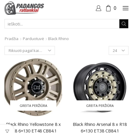
0
PAIEŠKOS
ĮVESTIS
Pradžia
Parduotuvė
Black Rhino
Produktai
puslapyje
GREITA PERŽIŪRA
GREITA PERŽIŪRA
Black Rhino Yellowstone 8 x
Black Rhino Arsenal 8 x R18
R18 6×130 ET48 CB84.1
6×130 ET38 CB84.1