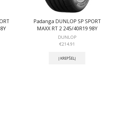
PORT
Padanga DUNLOP SP SPORT
98Y
MAXX RT 2 245/40R19 98Y
DUNLOP
€
214.91
Į KREPŠELĮ