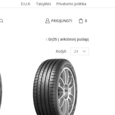
D.U.K.
Taisyklės
Privatumo politika
PRISIJUNGTI
0
Grįžti į ankstesnį puslapį
Produktai
Rodyti
puslapyje