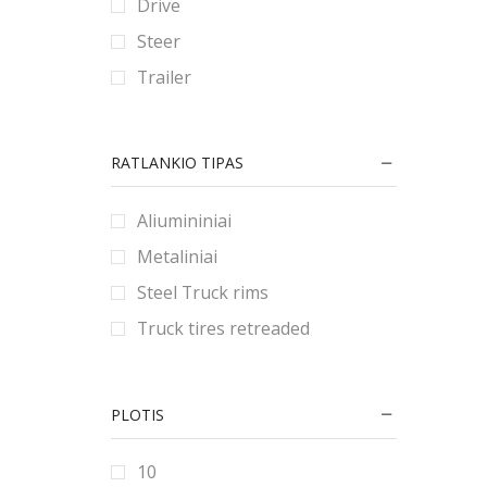
Drive
90
80
180
Steer
9
185
Trailer
190
195
RATLANKIO TIPAS
2.25
2.5
Aliumininiai
2.75
Metaliniai
20
Steel Truck rims
200
Truck tires retreaded
205
21
PLOTIS
215
22
10