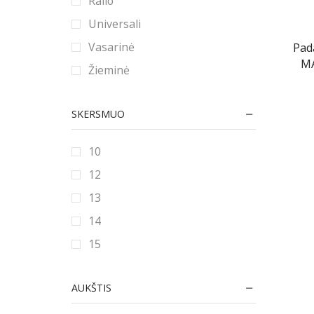
Ralio
Universali
Vasarinė
Pad
MA
Žieminė
SKERSMUO
10
12
13
14
15
16
AUKŠTIS
16.5
17