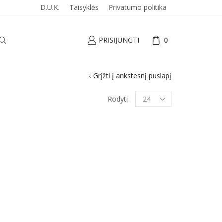
D.U.K.
Taisyklės
Privatumo politika
PRISIJUNGTI
0
Grįžti į ankstesnį puslapį
Produktai
Rodyti
puslapyje