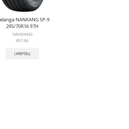
adanga NANKANG SP-9
205/70R16 97H
NANKANG
€
97.66
Į KREPŠELĮ