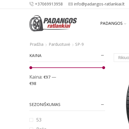
+37069913958
info@padangos-ratlankiai.lt
PADANGOS
Pradžia
Parduotuvė
SP-9
KAINA
Kaina:
—
€97
€98
SEZONIŠKUMAS
53