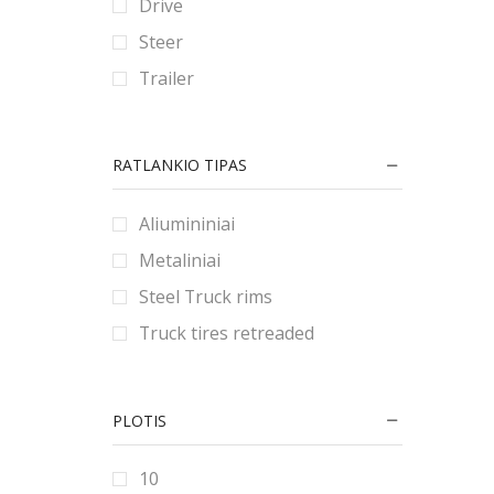
Drive
90
80
180
Steer
9
185
Trailer
190
195
RATLANKIO TIPAS
2.25
2.5
Aliumininiai
2.75
Metaliniai
20
Steel Truck rims
200
Truck tires retreaded
205
21
PLOTIS
215
22
10