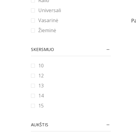
Ralio
Universali
Vasarinė
P
Žieminė
SKERSMUO
10
12
13
14
15
16
AUKŠTIS
16.5
17