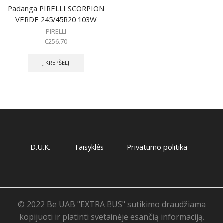
Padanga PIRELLI SCORPION
VERDE 245/45R20 103W
PIRELLI
€
256.70
Į KREPŠELĮ
D.U.K.
Taisyklės
Privatumo politika
© 2022 Be UAB "EXTRA BUS" sutikimo draudžiama
kopijuoti ir platinti svetainėje esančią informaciją.