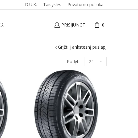
D.U.K.
Taisyklės
Privatumo politika
PRISIJUNGTI
0
Grįžti į ankstesnį puslapį
Produktai
Rodyti
puslapyje