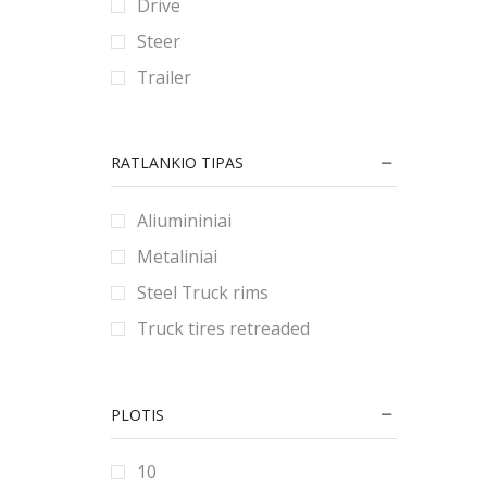
Drive
90
80
180
Steer
9
185
Trailer
190
195
RATLANKIO TIPAS
2.25
2.5
Aliumininiai
2.75
Metaliniai
20
Steel Truck rims
200
Truck tires retreaded
205
21
PLOTIS
215
22
10