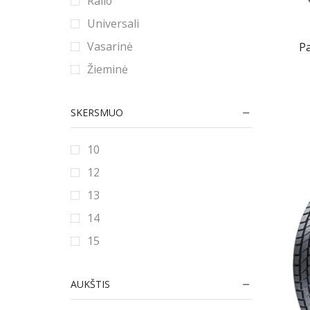
Ralio
Universali
Vasarinė
P
Žieminė
SKERSMUO
10
12
13
14
15
16
AUKŠTIS
16.5
17