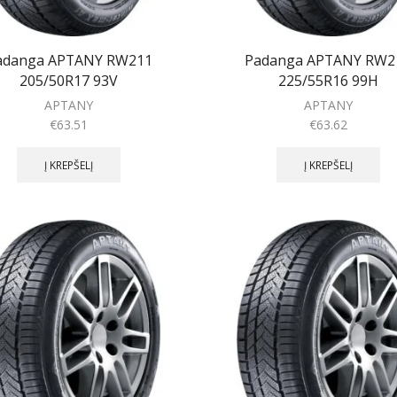
adanga APTANY RW211
Padanga APTANY RW2
205/50R17 93V
225/55R16 99H
APTANY
APTANY
€
63.51
€
63.62
Į KREPŠELĮ
Į KREPŠELĮ