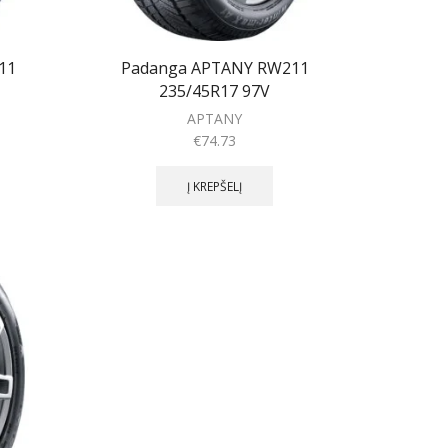
11
Padanga APTANY RW211
235/45R17 97V
APTANY
€
74.73
Į KREPŠELĮ