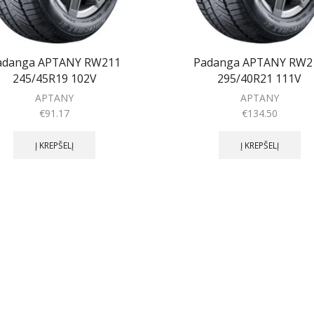
adanga APTANY RW211
Padanga APTANY RW2
245/45R19 102V
295/40R21 111V
APTANY
APTANY
€
91.17
€
134.50
Į KREPŠELĮ
Į KREPŠELĮ