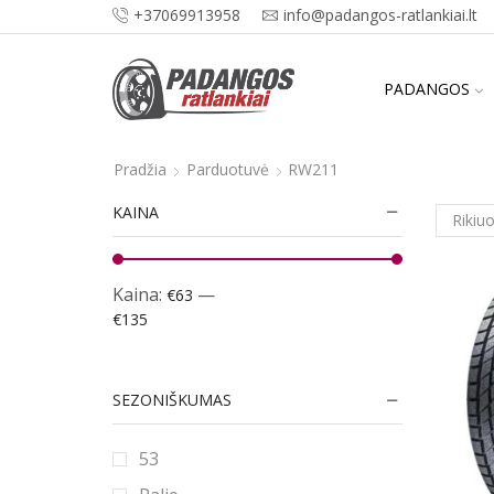
+37069913958
info@padangos-ratlankiai.lt
PADANGOS
Pradžia
Parduotuvė
RW211
KAINA
Kaina:
—
€63
€135
SEZONIŠKUMAS
53