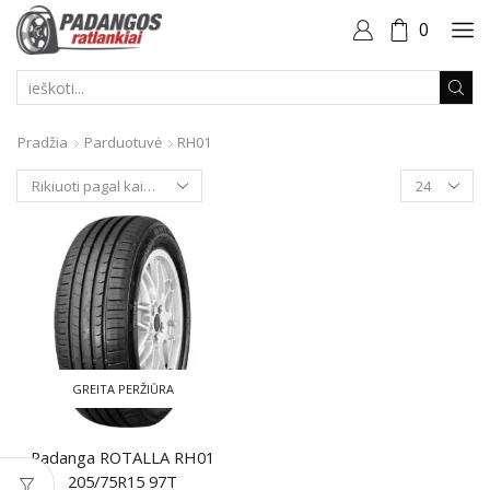
0
PAIEŠKOS
ĮVESTIS
Pradžia
Parduotuvė
RH01
Produktai
puslapyje
GREITA PERŽIŪRA
Padanga ROTALLA RH01
205/75R15 97T