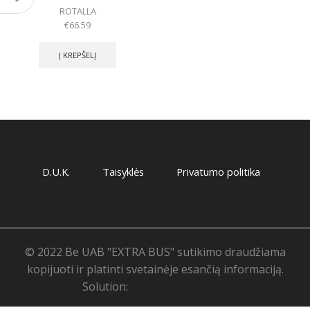
ROTALLA
€
66.59
Į KREPŠELĮ
D.U.K.
Taisyklės
Privatumo politika
© 2022 Be UAB "EXTRA BUS" sutikimo draudžiama
kopijuoti ir platinti svetainėje esančią informaciją.
Solution:
Svetainių priežiūra