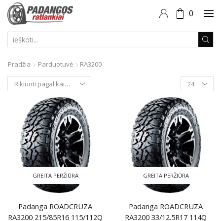
0
PAIEŠKOS
ĮVESTIS
Pradžia
Parduotuvė
RA3200
Produktai
puslapyje
GREITA PERŽIŪRA
GREITA PERŽIŪRA
Padanga ROADCRUZA
Padanga ROADCRUZA
RA3200 215/85R16 115/112Q
RA3200 33/12.5R17 114Q