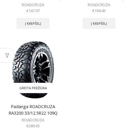
ROADCRUZA
ROADCRUZA
€
147.97
€
194.45
Į KREPŠELĮ
Į KREPŠELĮ
GREITA PERŽIŪRA
Padanga ROADCRUZA
RA3200 33/12.5R22 109Q
ROADCRUZA
€
280.65