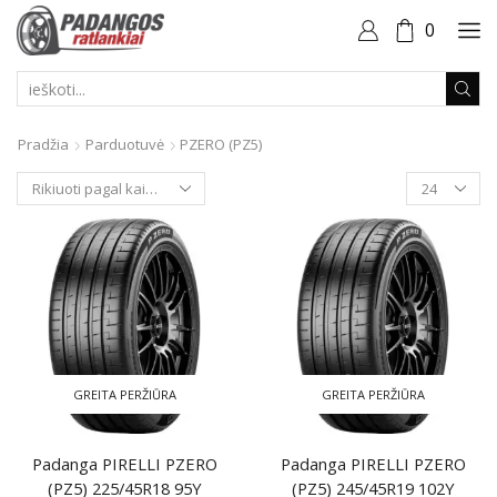
0
PAIEŠKOS
ĮVESTIS
Pradžia
Parduotuvė
PZERO (PZ5)
Produktai
puslapyje
GREITA PERŽIŪRA
GREITA PERŽIŪRA
Padanga PIRELLI PZERO
Padanga PIRELLI PZERO
(PZ5) 225/45R18 95Y
(PZ5) 245/45R19 102Y