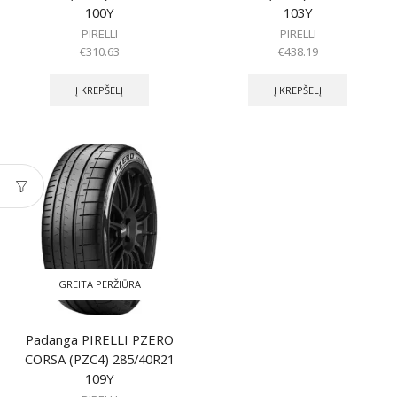
100Y
103Y
PIRELLI
PIRELLI
€
310.63
€
438.19
Į KREPŠELĮ
Į KREPŠELĮ
GREITA PERŽIŪRA
Padanga PIRELLI PZERO
CORSA (PZC4) 285/40R21
109Y