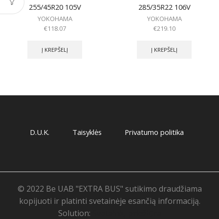
255/45R20 105V
285/35R22 106V
YOKOHAMA
YOKOHAMA
€
118.07
€
219.10
Į KREPŠELĮ
Į KREPŠELĮ
D.U.K.
Taisyklės
Privatumo politika
© 2022 Be UAB "EXTRA BUS" sutikimo draudžiama
kopijuoti ir platinti svetainėje esančią informaciją.
Solution:
Svetainių priežiūra