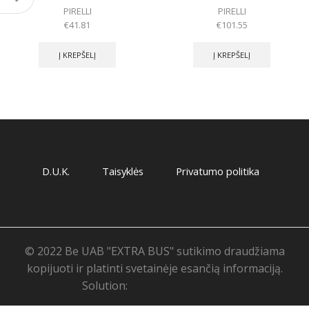
PIRELLI
PIRELLI
€
41.81
€
101.55
Į KREPŠELĮ
Į KREPŠELĮ
D.U.K.
Taisyklės
Privatumo politika
© 2022 Be UAB "EXTRA BUS" sutikimo draudžiama
kopijuoti ir platinti svetainėje esančią informaciją.
Solution:
Svetainių priežiūra