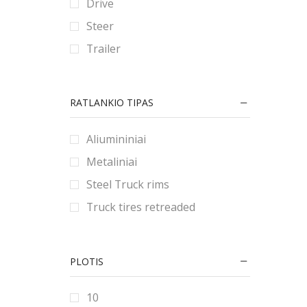
Drive
90
80
180
Steer
9
185
Trailer
190
195
RATLANKIO TIPAS
2.25
2.5
Aliumininiai
2.75
Metaliniai
20
Steel Truck rims
200
Truck tires retreaded
205
21
PLOTIS
215
22
10