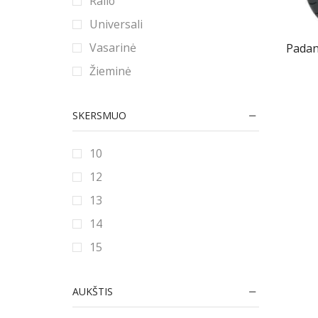
Ralio
Universali
Vasarinė
Padan
Žieminė
SKERSMUO
10
12
13
14
15
16
AUKŠTIS
16.5
17