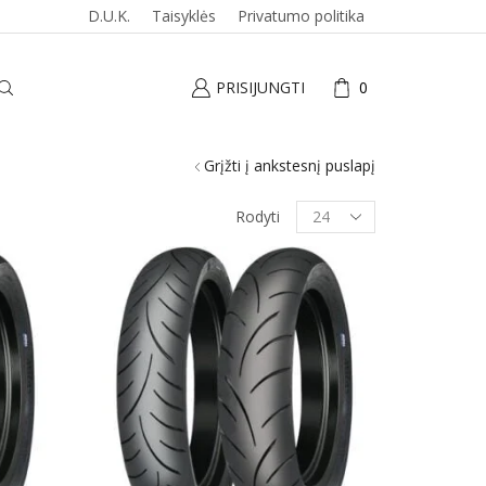
D.U.K.
Taisyklės
Privatumo politika
PRISIJUNGTI
0
Grįžti į ankstesnį puslapį
Produktai
Rodyti
puslapyje