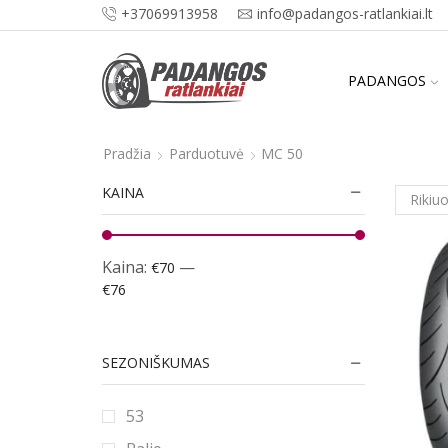
+37069913958
info@padangos-ratlankiai.lt
PADANGOS
Pradžia
Parduotuvė
MC 50
KAINA
Kaina:
—
€70
€76
SEZONIŠKUMAS
53