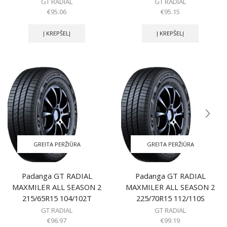
GT RADIAL
GT RADIAL
€
95.06
€
95.15
Į KREPŠELĮ
Į KREPŠELĮ
GREITA PERŽIŪRA
GREITA PERŽIŪRA
Padanga GT RADIAL
Padanga GT RADIAL
MAXMILER ALL SEASON 2
MAXMILER ALL SEASON 2
215/65R15 104/102T
225/70R15 112/110S
GT RADIAL
GT RADIAL
€
96.97
€
99.19