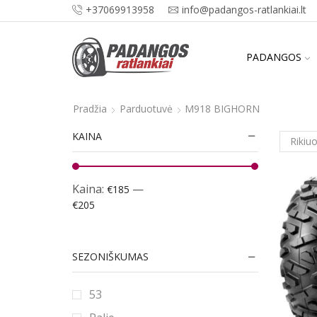
+37069913958
info@padangos-ratlankiai.lt
PADANGOS
Pradžia
Parduotuvė
M918 BIGHORN
KAINA
Kaina:
—
€185
€205
SEZONIŠKUMAS
53