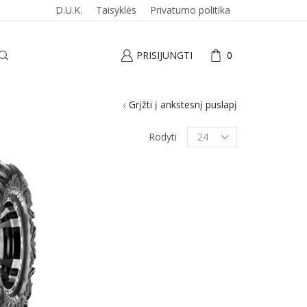
D.U.K.
Taisyklės
Privatumo politika
PRISIJUNGTI
0
Grįžti į ankstesnį puslapį
Produktai
Rodyti
puslapyje