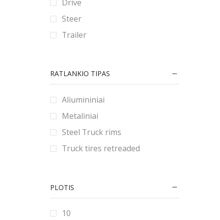
Drive
90
80
180
Steer
9
185
Trailer
190
195
RATLANKIO TIPAS
2.25
2.5
Aliumininiai
2.75
Metaliniai
20
Steel Truck rims
200
Truck tires retreaded
205
21
PLOTIS
215
22
10