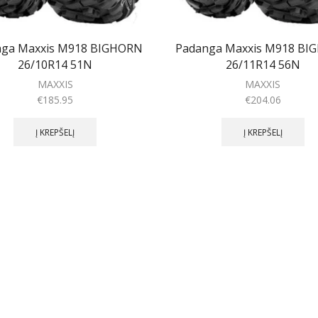
nga Maxxis M918 BIGHORN
Padanga Maxxis M918 BI
26/10R14 51N
26/11R14 56N
MAXXIS
MAXXIS
€
185.95
€
204.06
Į KREPŠELĮ
Į KREPŠELĮ