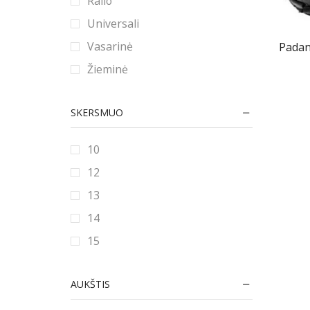
Ralio
Universali
Vasarinė
Pada
Žieminė
SKERSMUO
10
12
13
14
15
16
AUKŠTIS
16.5
17