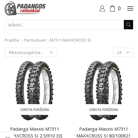
0
PAIEŠKOS
ĮVESTIS
Pradžia
Parduotuvė
M7311 MAXXCROSS SI
Produktai
puslapyje
GREITA PERŽIŪRA
GREITA PERŽIŪRA
Padanga Maxxis M7311
Padanga Maxxis M7311
MAXXCROSS SI 2.5/R10 33J
MAXXCROSS SI 80/100R21