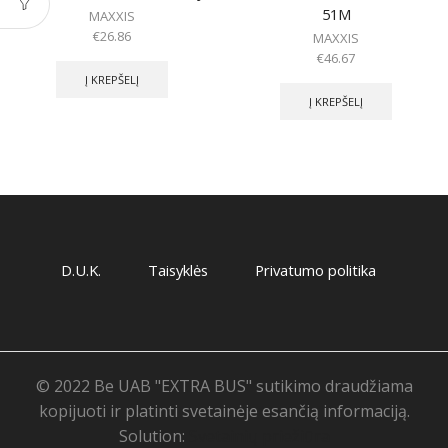
51M
MAXXIS
€
26.86
MAXXIS
€
46.67
Į KREPŠELĮ
Į KREPŠELĮ
D.U.K.
Taisyklės
Privatumo politika
© 2022 Be UAB "EXTRA BUS" sutikimo draudžiama
kopijuoti ir platinti svetainėje esančią informaciją.
Solution:
Svetainių priežiūra