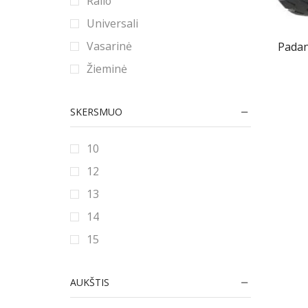
Ralio
Universali
Vasarinė
Padan
Žieminė
SKERSMUO
10
12
13
14
15
16
AUKŠTIS
16.5
17