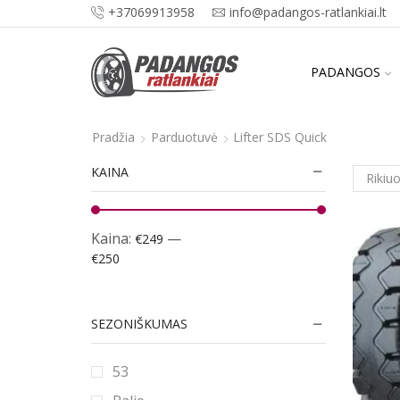
+37069913958
info@padangos-ratlankiai.lt
PADANGOS
Pradžia
Parduotuvė
Lifter SDS Quick
KAINA
Kaina:
—
€249
€250
SEZONIŠKUMAS
53