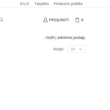
D.U.K.
Taisyklės
Privatumo politika
PRISIJUNGTI
0
Grįžti į ankstesnį puslapį
Produktai
Rodyti
puslapyje