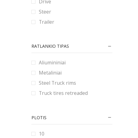
Drive
90
80
180
Steer
9
185
Trailer
190
195
RATLANKIO TIPAS
2.25
2.5
Aliumininiai
2.75
Metaliniai
20
Steel Truck rims
200
Truck tires retreaded
205
21
PLOTIS
215
22
10