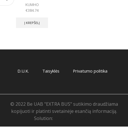
KUMHO
€
384.74
Į KREPŠELĮ
D.U.K.
Taisyklės
Privatumo politika
© 2022 Be UAB "EXTRA BUS" sutikimo draudžiama
kopijuoti ir platinti svetainėje esančią informaciją.
Solution:
Svetainių priežiūra