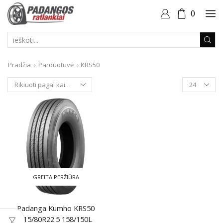
0
PAIEŠKOS
ĮVESTIS
Pradžia
Parduotuvė
KRS50
Produktai
puslapyje
GREITA PERŽIŪRA
Padanga Kumho KRS50
315/80R22.5 158/150L