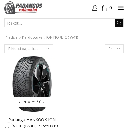
0
PAIEŠKOS
ĮVESTIS
Pradžia
Parduotuvė
ION NORDIC (IW41)
Produktai
puslapyje
GREITA PERŽIŪRA
Padanga HANKOOK ION
NORDIC (IW41) 215/50R19