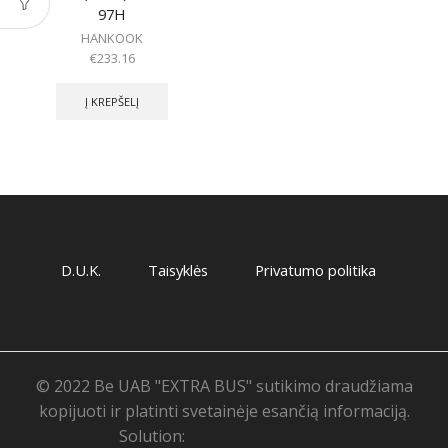
97H
HANKOOK
€
233.16
Į KREPŠELĮ
D.U.K.
Taisyklės
Privatumo politika
© 2022 Be UAB "EXTRA BUS" sutikimo draudžiama
kopijuoti ir platinti svetainėje esančią informaciją.
Solution:
Svetainių priežiūra