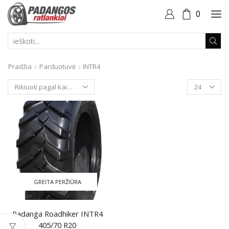
0
PAIEŠKOS
ĮVESTIS
Pradžia
Parduotuvė
INTR4
Produktai
puslapyje
GREITA PERŽIŪRA
Padanga Roadhiker INTR4
405/70 R20