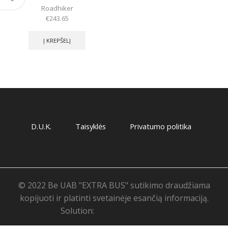
Roadhiker
€
243.65
Į KREPŠELĮ
D.U.K.
Taisyklės
Privatumo politika
© 2022 Be UAB "EXTRA BUS" sutikimo draudžiama
kopijuoti ir platinti svetainėje esančią informaciją.
Solution:
Svetainių priežiūra