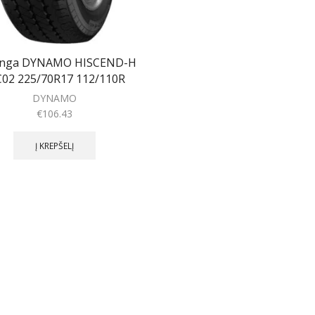
anga DYNAMO HISCEND-H
02 225/70R17 112/110R
DYNAMO
€
106.43
Į KREPŠELĮ