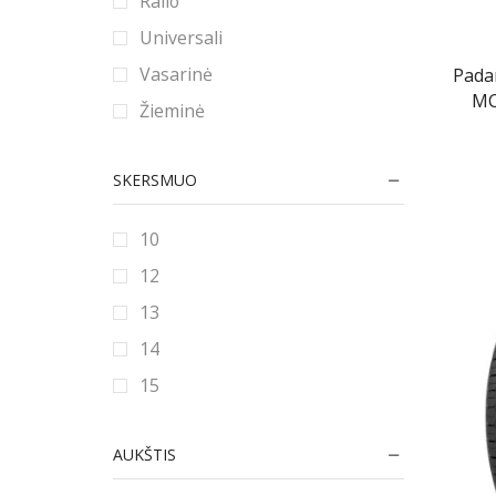
Ralio
Universali
Vasarinė
Pad
MC
Žieminė
SKERSMUO
10
12
13
14
15
16
AUKŠTIS
16.5
17