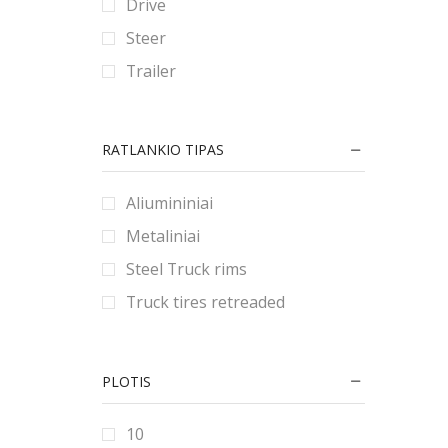
Drive
90
80
180
Steer
9
185
Trailer
190
195
RATLANKIO TIPAS
2.25
2.5
Aliumininiai
2.75
Metaliniai
20
Steel Truck rims
200
Truck tires retreaded
205
21
PLOTIS
215
22
10