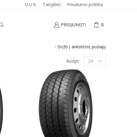
D.U.K.
Taisyklės
Privatumo politika
PRISIJUNGTI
0
Grįžti į ankstesnį puslapį
Produktai
Rodyti
puslapyje