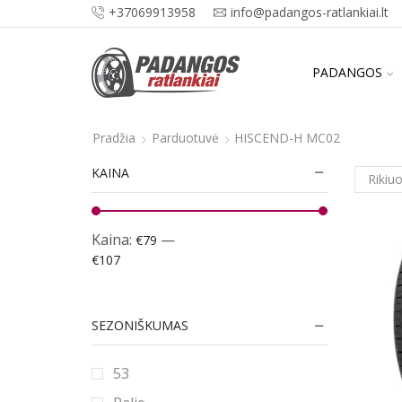
+37069913958
info@padangos-ratlankiai.lt
PADANGOS
Pradžia
Parduotuvė
HISCEND-H MC02
KAINA
Kaina:
—
€79
€107
SEZONIŠKUMAS
53