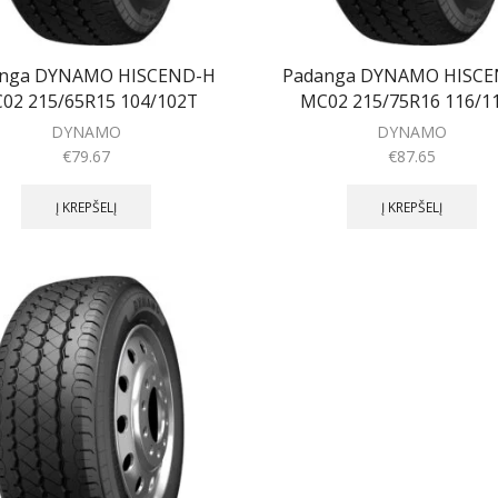
anga DYNAMO HISCEND-H
Padanga DYNAMO HISCE
02 215/65R15 104/102T
MC02 215/75R16 116/1
DYNAMO
DYNAMO
€
79.67
€
87.65
Į KREPŠELĮ
Į KREPŠELĮ