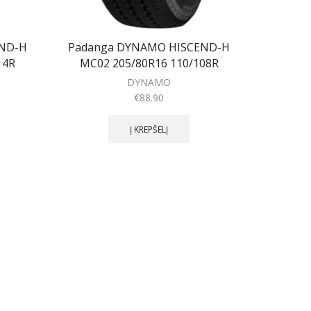
ND-H
Padanga DYNAMO HISCEND-H
14R
MC02 205/80R16 110/108R
DYNAMO
€
88.90
Į KREPŠELĮ