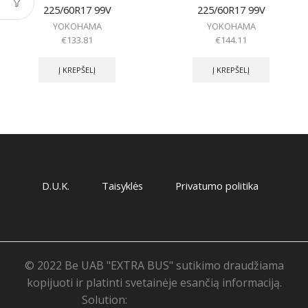
225/60R17 99V
225/60R17 99V
YOKOHAMA
YOKOHAMA
€
133.81
€
144.11
Į KREPŠELĮ
Į KREPŠELĮ
D.U.K.
Taisyklės
Privatumo politika
© 2022 Be UAB "EXTRA BUS" sutikimo draudžiama
kopijuoti ir platinti svetainėje esančią informaciją.
Solution:
Svetainių priežiūra