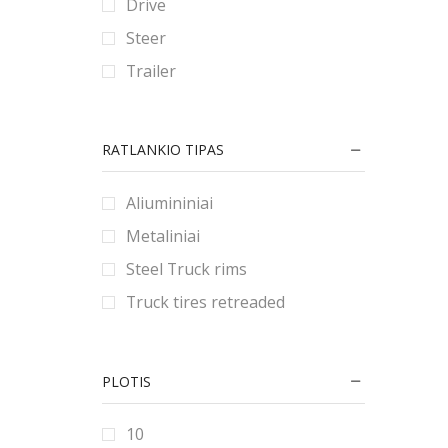
Drive
90
80
180
Steer
9
185
Trailer
190
195
RATLANKIO TIPAS
2.25
2.5
Aliumininiai
2.75
Metaliniai
20
Steel Truck rims
200
Truck tires retreaded
205
21
PLOTIS
215
22
10