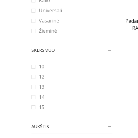
Ralio
Universali
Vasarinė
Pada
RA
Žieminė
SKERSMUO
10
12
13
14
15
16
AUKŠTIS
16.5
17