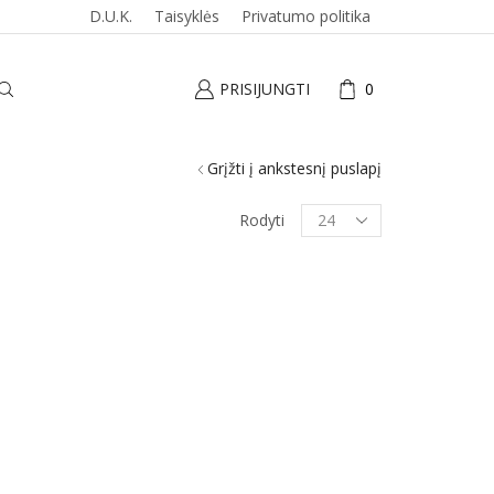
D.U.K.
Taisyklės
Privatumo politika
PRISIJUNGTI
0
Grįžti į ankstesnį puslapį
Produktai
Rodyti
puslapyje