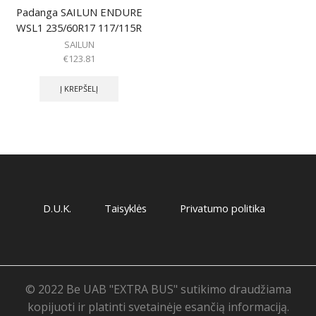
Padanga SAILUN ENDURE
WSL1 235/60R17 117/115R
SAILUN
€
123.81
Į KREPŠELĮ
D.U.K.
Taisyklės
Privatumo politika
© 2022 Be UAB "EXTRA BUS" sutikimo draudžiama
kopijuoti ir platinti svetainėje esančią informaciją.