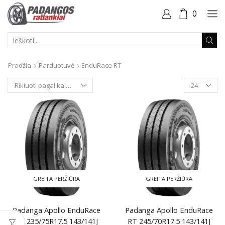
0
PAIEŠKOS
ĮVESTIS
Pradžia
Parduotuvė
EnduRace RT
Produktai
puslapyje
GREITA PERŽIŪRA
GREITA PERŽIŪRA
Padanga Apollo EnduRace
Padanga Apollo EnduRace
RT 235/75R17.5 143/141J
RT 245/70R17.5 143/141J