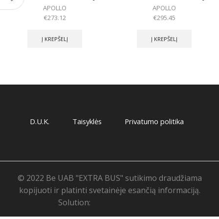
APOLLO
APOLLO
€
273.12
€
295.45
Į KREPŠELĮ
Į KREPŠELĮ
D.U.K.
Taisyklės
Privatumo politika
© 2022 Be UAB "EXTRA BUS" sutikimo draudžiama
kopijuoti ir platinti svetainėje esančią informaciją.
Solution:
Svetainių priežiūra