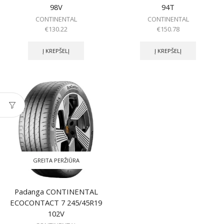
98V
94T
CONTINENTAL
CONTINENTAL
€
130.22
€
150.78
Į KREPŠELĮ
Į KREPŠELĮ
GREITA PERŽIŪRA
Padanga CONTINENTAL
ECOCONTACT 7 245/45R19
102V