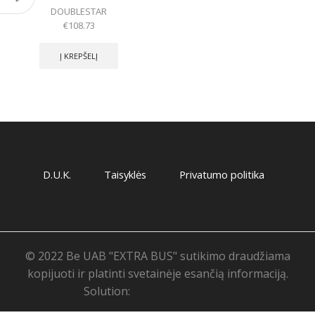
DOUBLESTAR
€
108.73
Į KREPŠELĮ
D.U.K.
Taisyklės
Privatumo politika
© 2022 Be UAB "EXTRA BUS" sutikimo draudžiama
kopijuoti ir platinti svetainėje esančią informaciją.
Solution:
Svetainių priežiūra