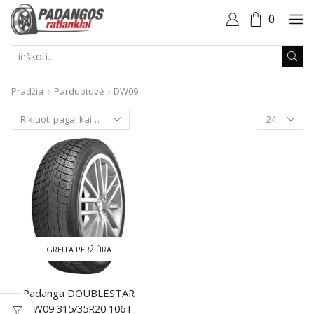
0
PAIEŠKOS
ĮVESTIS
Pradžia
Parduotuvė
DW09
Produktai
puslapyje
GREITA PERŽIŪRA
Padanga DOUBLESTAR
DW09 315/35R20 106T