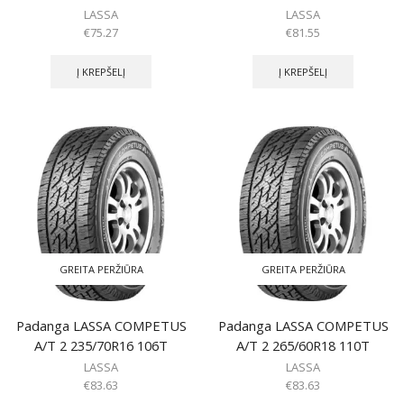
LASSA
LASSA
€
75.27
€
81.55
Į KREPŠELĮ
Į KREPŠELĮ
GREITA PERŽIŪRA
GREITA PERŽIŪRA
Padanga LASSA COMPETUS
Padanga LASSA COMPETUS
A/T 2 235/70R16 106T
A/T 2 265/60R18 110T
LASSA
LASSA
€
83.63
€
83.63