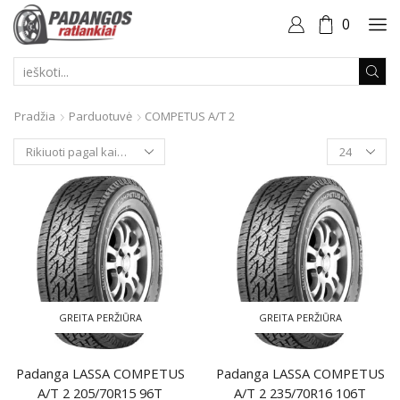
0
PAIEŠKOS
ĮVESTIS
Pradžia
Parduotuvė
COMPETUS A/T 2
Produktai
puslapyje
GREITA PERŽIŪRA
GREITA PERŽIŪRA
Padanga LASSA COMPETUS
Padanga LASSA COMPETUS
A/T 2 205/70R15 96T
A/T 2 235/70R16 106T