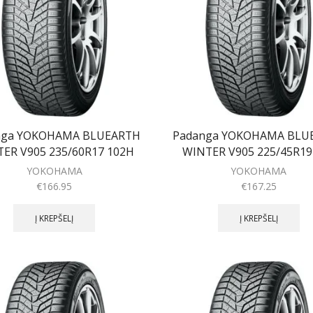
nga YOKOHAMA BLUEARTH
Padanga YOKOHAMA BLU
ER V905 235/60R17 102H
WINTER V905 225/45R19
YOKOHAMA
YOKOHAMA
€
166.95
€
167.25
Į KREPŠELĮ
Į KREPŠELĮ