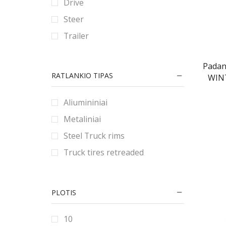
Drive
90
80
180
Steer
9
185
Trailer
190
195
Pada
RATLANKIO TIPAS
WINT
2.25
2.5
Aliumininiai
2.75
Metaliniai
20
Steel Truck rims
200
Truck tires retreaded
205
21
PLOTIS
215
22
10