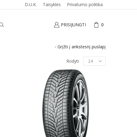
D.U.K.
Taisyklės
Privatumo politika
PRISIJUNGTI
0
Grįžti į ankstesnį puslapį
Produktai
Rodyti
puslapyje