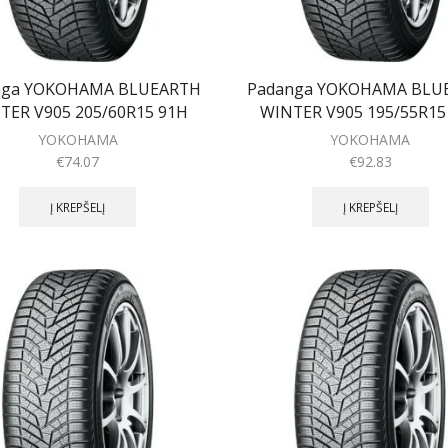
nga YOKOHAMA BLUEARTH
Padanga YOKOHAMA BLU
TER V905 205/60R15 91H
WINTER V905 195/55R15
YOKOHAMA
YOKOHAMA
€
74.07
€
92.83
Į KREPŠELĮ
Į KREPŠELĮ