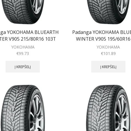
nga YOKOHAMA BLUEARTH
Padanga YOKOHAMA BLU
ER V905 215/80R16 103T
WINTER V905 195/60R16
YOKOHAMA
YOKOHAMA
€
99.73
€
101.89
Į KREPŠELĮ
Į KREPŠELĮ