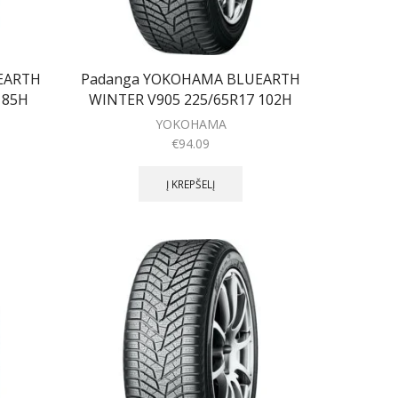
EARTH
Padanga YOKOHAMA BLUEARTH
 85H
WINTER V905 225/65R17 102H
YOKOHAMA
€
94.09
Į KREPŠELĮ