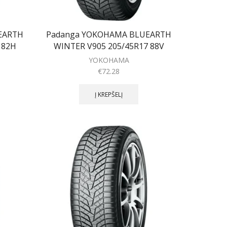
EARTH
Padanga YOKOHAMA BLUEARTH
 82H
WINTER V905 205/45R17 88V
YOKOHAMA
€
72.28
Į KREPŠELĮ