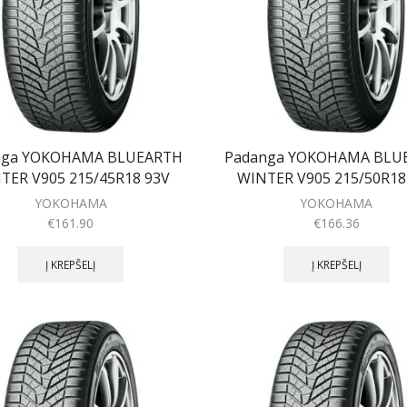
nga YOKOHAMA BLUEARTH
Padanga YOKOHAMA BLU
TER V905 215/45R18 93V
WINTER V905 215/50R18
YOKOHAMA
YOKOHAMA
€
161.90
€
166.36
Į KREPŠELĮ
Į KREPŠELĮ