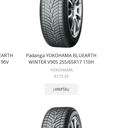
EARTH
Padanga YOKOHAMA BLUEARTH
 96V
WINTER V905 255/65R17 110H
YOKOHAMA
€
172.29
Į KREPŠELĮ