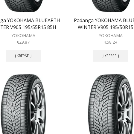
nga YOKOHAMA BLUEARTH
Padanga YOKOHAMA BLU
TER V905 195/55R15 85H
WINTER V905 195/50R15
YOKOHAMA
YOKOHAMA
€
29.87
€
58.24
Į KREPŠELĮ
Į KREPŠELĮ