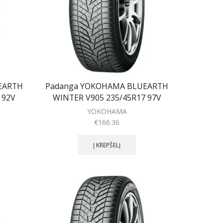
EARTH
Padanga YOKOHAMA BLUEARTH
 92V
WINTER V905 235/45R17 97V
YOKOHAMA
€
166.36
Į KREPŠELĮ