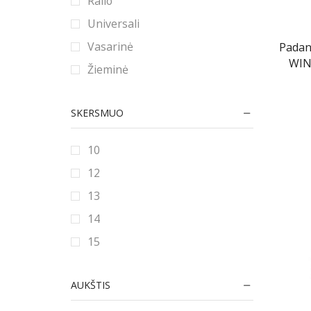
Ralio
Universali
Vasarinė
Pada
WIN
Žieminė
SKERSMUO
10
12
13
14
15
16
AUKŠTIS
16.5
17