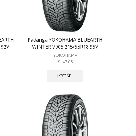
EARTH
Padanga YOKOHAMA BLUEARTH
 92V
WINTER V905 215/55R18 95V
YOKOHAMA
€
147.05
Į KREPŠELĮ