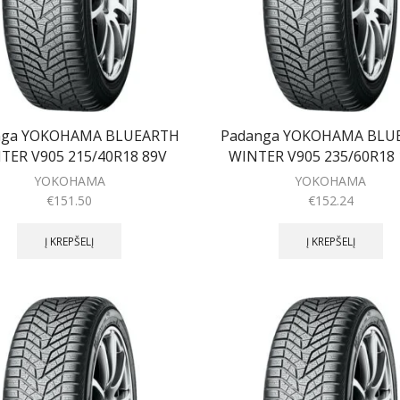
nga YOKOHAMA BLUEARTH
Padanga YOKOHAMA BLU
TER V905 215/40R18 89V
WINTER V905 235/60R18
YOKOHAMA
YOKOHAMA
€
151.50
€
152.24
Į KREPŠELĮ
Į KREPŠELĮ