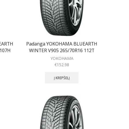
EARTH
Padanga YOKOHAMA BLUEARTH
 107H
WINTER V905 265/70R16 112T
YOKOHAMA
€
152.98
Į KREPŠELĮ