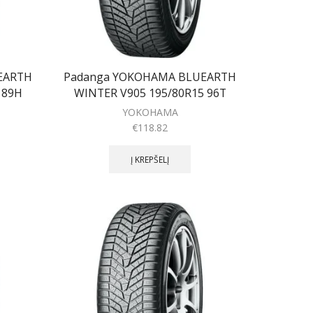
EARTH
Padanga YOKOHAMA BLUEARTH
 89H
WINTER V905 195/80R15 96T
YOKOHAMA
€
118.82
Į KREPŠELĮ