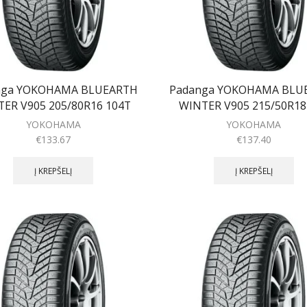
nga YOKOHAMA BLUEARTH
Padanga YOKOHAMA BLU
ER V905 205/80R16 104T
WINTER V905 215/50R18
YOKOHAMA
YOKOHAMA
€
133.67
€
137.40
Į KREPŠELĮ
Į KREPŠELĮ