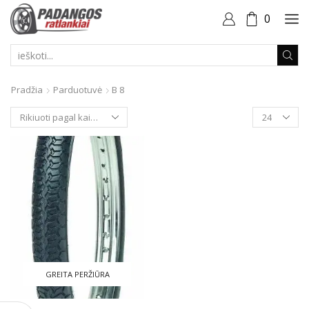
0
PAIEŠKOS
ĮVESTIS
Pradžia
Parduotuvė
B 8
Produktai
puslapyje
GREITA PERŽIŪRA