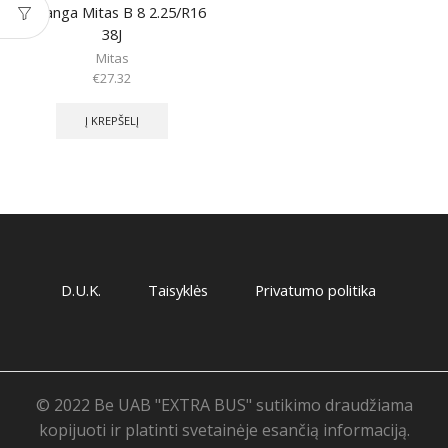
Padanga Mitas B 8 2.25/R16
38J
Mitas
€
27.32
Į KREPŠELĮ
D.U.K.
Taisyklės
Privatumo politika
© 2022 Be UAB "EXTRA BUS" sutikimo draudžiama
kopijuoti ir platinti svetainėje esančią informaciją.