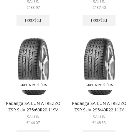
SAILUN
SAILUN
€
133.97
€
137.40
Į KREPŠELĮ
Į KREPŠELĮ
GREITA PERŽIŪRA
GREITA PERŽIŪRA
Padanga SAILUN ATREZZO
Padanga SAILUN ATREZZO
ZSR SUV 275/60R20 119V
ZSR SUV 295/40R22 112Y
SAILUN
SAILUN
€
144.07
€
148.53