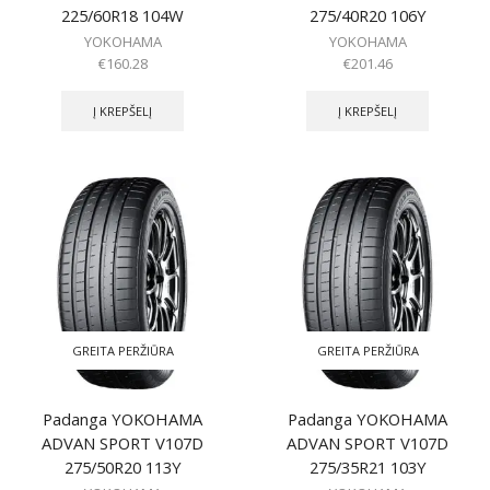
225/60R18 104W
275/40R20 106Y
YOKOHAMA
YOKOHAMA
€
160.28
€
201.46
Į KREPŠELĮ
Į KREPŠELĮ
GREITA PERŽIŪRA
GREITA PERŽIŪRA
Padanga YOKOHAMA
Padanga YOKOHAMA
ADVAN SPORT V107D
ADVAN SPORT V107D
275/50R20 113Y
275/35R21 103Y