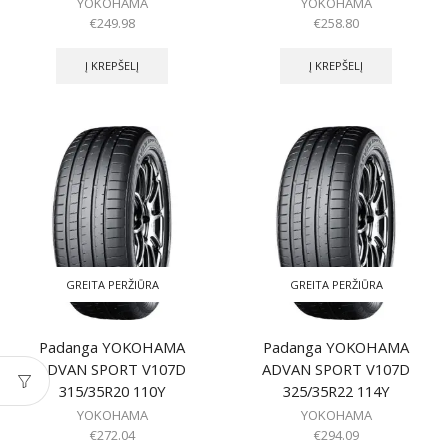
YOKOHAMA
YOKOHAMA
€
249.98
€
258.80
Į KREPŠELĮ
Į KREPŠELĮ
GREITA PERŽIŪRA
GREITA PERŽIŪRA
Padanga YOKOHAMA
Padanga YOKOHAMA
ADVAN SPORT V107D
ADVAN SPORT V107D
315/35R20 110Y
325/35R22 114Y
YOKOHAMA
YOKOHAMA
€
272.04
€
294.09