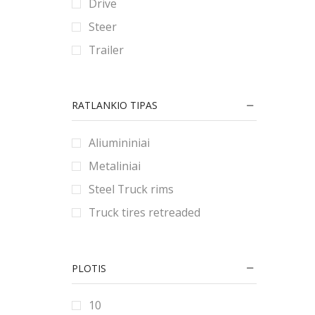
Drive
90
80
180
Steer
9
185
Trailer
190
195
RATLANKIO TIPAS
2.25
2.5
Aliumininiai
2.75
Metaliniai
20
Steel Truck rims
200
Truck tires retreaded
205
21
PLOTIS
215
22
10