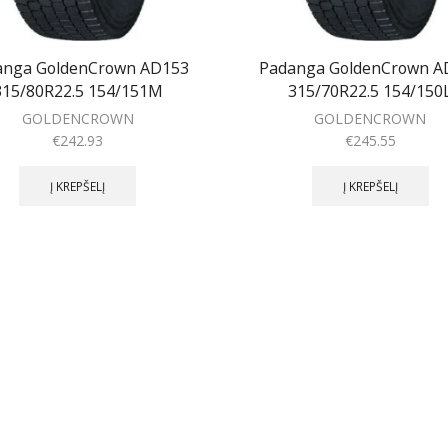
anga GoldenCrown AD153
Padanga GoldenCrown A
315/80R22.5 154/151M
315/70R22.5 154/150
GOLDENCROWN
GOLDENCROWN
€
242.93
€
245.55
Į KREPŠELĮ
Į KREPŠELĮ