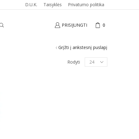
D.U.K.
Taisyklės
Privatumo politika
PRISIJUNGTI
0
Grįžti į ankstesnį puslapį
Produktai
Rodyti
puslapyje