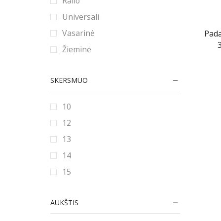
Ralio
Universali
Vasarinė
Pad
Žieminė
SKERSMUO
10
12
13
14
15
16
AUKŠTIS
16.5
17