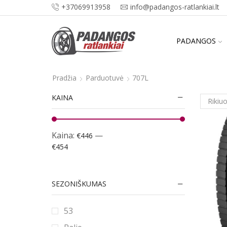
+37069913958
info@padangos-ratlankiai.lt
PADANGOS
Pradžia
Parduotuvė
707L
KAINA
Kaina:
—
€446
€454
SEZONIŠKUMAS
53