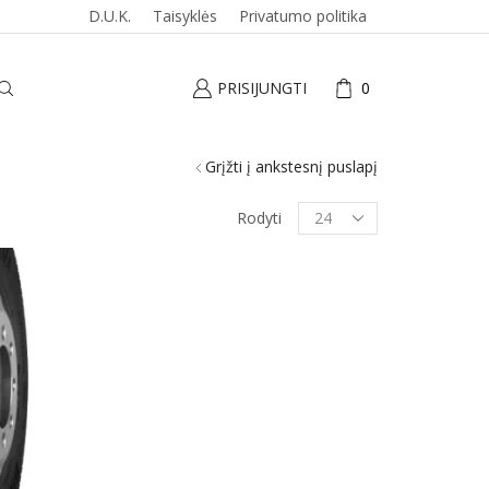
D.U.K.
Taisyklės
Privatumo politika
PRISIJUNGTI
0
Grįžti į ankstesnį puslapį
Produktai
Rodyti
puslapyje