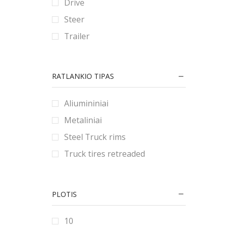
Drive
90
80
180
Steer
9
185
Trailer
190
195
RATLANKIO TIPAS
2.25
2.5
Aliumininiai
2.75
Metaliniai
20
Steel Truck rims
200
Truck tires retreaded
205
21
PLOTIS
215
22
10