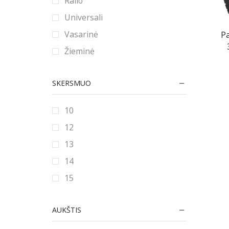
Ralio
Universali
Vasarinė
P
Žieminė
SKERSMUO
10
12
13
14
15
16
AUKŠTIS
16.5
17