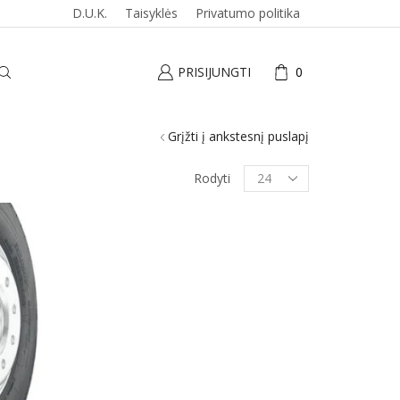
D.U.K.
Taisyklės
Privatumo politika
PRISIJUNGTI
0
Grįžti į ankstesnį puslapį
Produktai
Rodyti
puslapyje