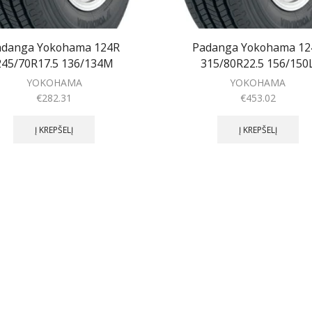
adanga Yokohama 124R
Padanga Yokohama 12
245/70R17.5 136/134M
315/80R22.5 156/150
YOKOHAMA
YOKOHAMA
€
282.31
€
453.02
Į KREPŠELĮ
Į KREPŠELĮ