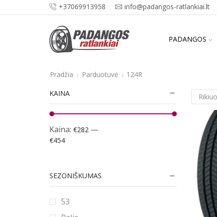
+37069913958
info@padangos-ratlankiai.lt
PADANGOS
Pradžia
Parduotuvė
124R
KAINA
Kaina:
—
€282
€454
SEZONIŠKUMAS
53