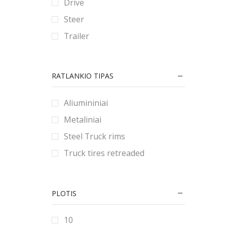
Drive
90
80
180
Steer
9
185
Trailer
190
195
RATLANKIO TIPAS
2.25
2.5
Aliumininiai
2.75
Metaliniai
20
Steel Truck rims
200
Truck tires retreaded
205
21
PLOTIS
215
22
10