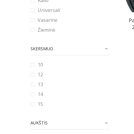
Ralio
Universali
Vasarinė
P
Žieminė
SKERSMUO
10
12
13
14
15
16
AUKŠTIS
16.5
17