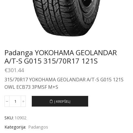
Padanga YOKOHAMA GEOLANDAR
A/T-S G015 315/70R17 121S
€
301.44
315/70R17 YOKOHAMA GEOLANDAR A/T-S G015 121S
OWL ECB73 3PMSF M+S
Į KREPŠELĮ
produkto
kiekis:
Padanga
SKU:
10902
YOKOHAMA
GEOLANDAR
Kategorija:
Padangos
A/T-