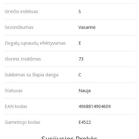
Greičio indeksas
S
Sezoniškumas
Vasarinė
Degalų sąnaudų efektyvumas
E
Išorinis triukšmas
73
Sukibimas su šlapia danga
C
Statusas
Nauja
EAN kodas
4968814904609
Gamintojo kodas
E4522
Susijusios Prekės