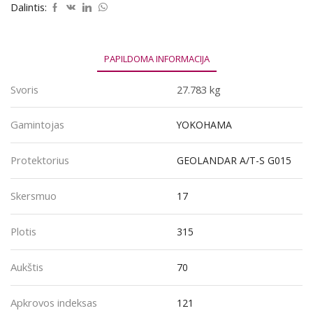
S
Dalintis:
G015
315/70R17
121S
PAPILDOMA INFORMACIJA
Svoris
27.783 kg
Gamintojas
YOKOHAMA
Protektorius
GEOLANDAR A/T-S G015
Skersmuo
17
Plotis
315
Aukštis
70
Apkrovos indeksas
121