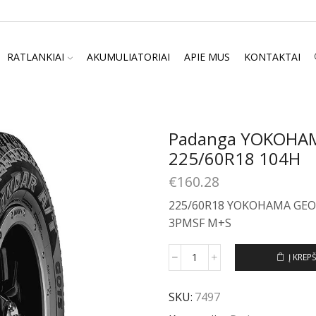
RATLANKIAI
AKUMULIATORIAI
APIE MUS
KONTAKTAI
Padanga YOKOHAM
225/60R18 104H
€
160.28
225/60R18 YOKOHAMA GEOL
3PMSF M+S
Į KREPŠ
produkto
kiekis:
Padanga
SKU:
7497
YOKOHAMA