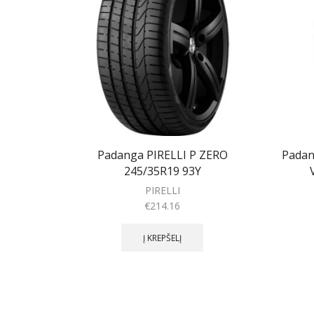
Padanga PIRELLI P ZERO
Padan
245/35R19 93Y
PIRELLI
€
214.16
Į KREPŠELĮ