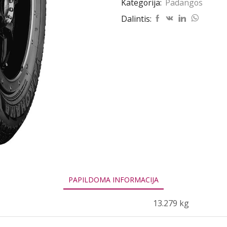
Kategorija:
Padangos
GEOLANDAR
A/T-
Dalintis:
S
G015
225/60R18
104H
PAPILDOMA INFORMACIJA
13.279 kg