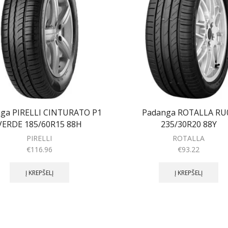
ga PIRELLI CINTURATO P1
Padanga ROTALLA RU
VERDE 185/60R15 88H
235/30R20 88Y
PIRELLI
ROTALLA
€
116.96
€
93.22
Į KREPŠELĮ
Į KREPŠELĮ