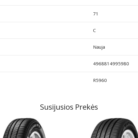
71
C
Nauja
4968814995980
R5960
Susijusios Prekės