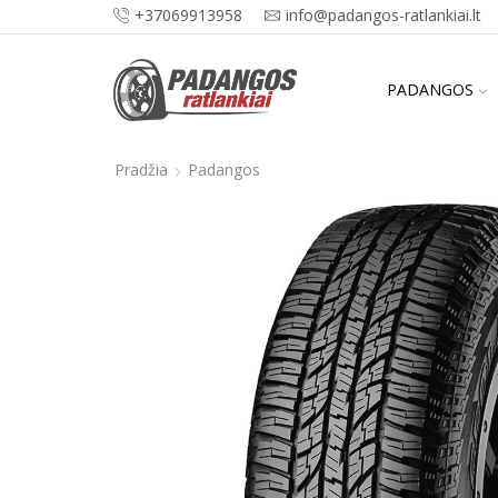
+37069913958
info@padangos-ratlankiai.lt
PADANGOS
Pradžia
Padangos