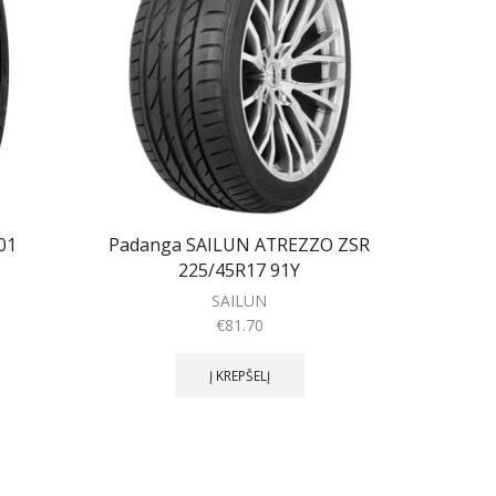
01
Padanga SAILUN ATREZZO ZSR
Padang
225/45R17 91Y
SAILUN
€
81.70
Į KREPŠELĮ