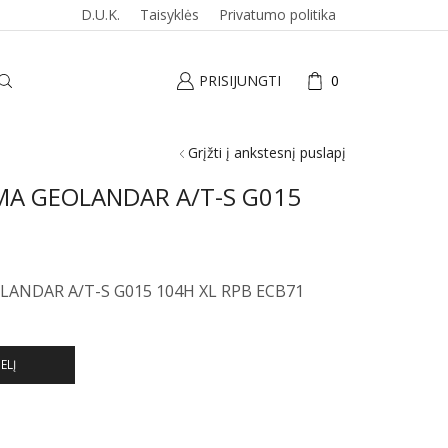
D.U.K.
Taisyklės
Privatumo politika
PRISIJUNGTI
0
Grįžti į ankstesnį puslapį
A GEOLANDAR A/T-S G015
ANDAR A/T-S G015 104H XL RPB ECB71
ELĮ