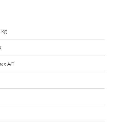
 kg
N
max A/T