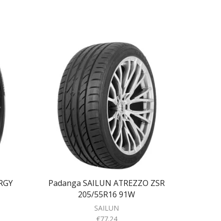
RGY
Padanga SAILUN ATREZZO ZSR
Pad
205/55R16 91W
SAILUN
€
77.24