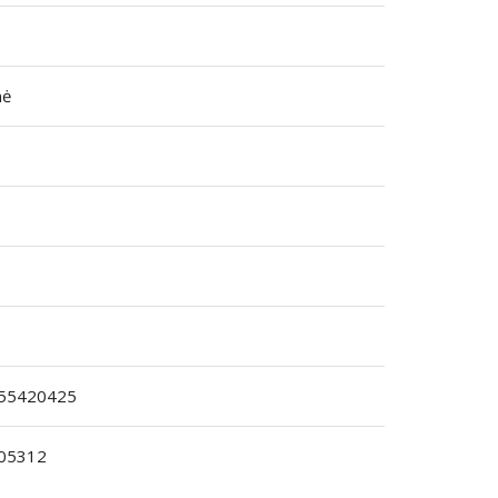
nė
55420425
05312