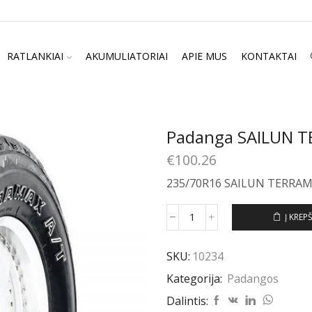
RATLANKIAI
AKUMULIATORIAI
APIE MUS
KONTAKTAI
Padanga SAILUN T
€
100.26
235/70R16 SAILUN TERRAM
Į KREPŠ
produkto
kiekis:
Padanga
SKU:
10234
SAILUN
Kategorija:
Padangos
TERRAMAX
A/T
Dalintis:
235/70R16