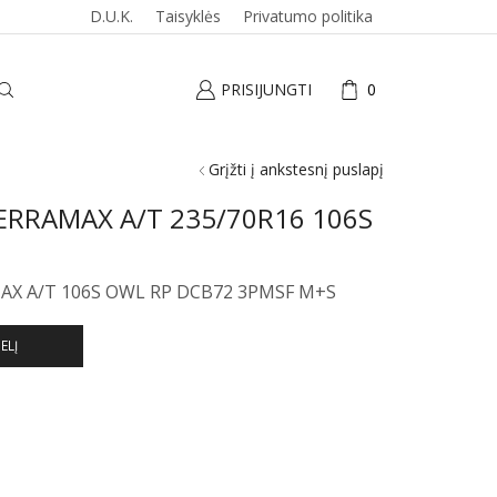
D.U.K.
Taisyklės
Privatumo politika
PRISIJUNGTI
0
Grįžti į ankstesnį puslapį
ERRAMAX A/T 235/70R16 106S
AX A/T 106S OWL RP DCB72 3PMSF M+S
ELĮ