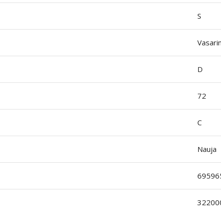
S
Vasari
D
72
C
Nauja
69596
32200