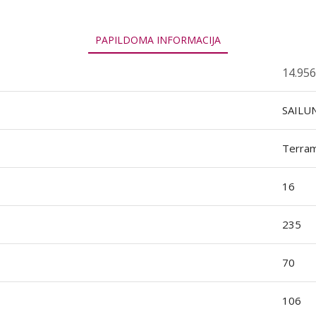
PAPILDOMA INFORMACIJA
14.956
SAILU
Terra
16
235
70
106