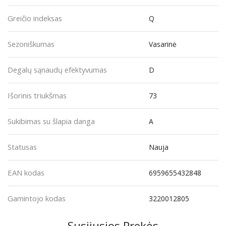
Greičio indeksas
Q
Sezoniškumas
Vasarinė
Degalų sąnaudų efektyvumas
D
Išorinis triukšmas
73
Sukibimas su šlapia danga
A
Statusas
Nauja
EAN kodas
6959655432848
Gamintojo kodas
3220012805
Susijusios Prekės