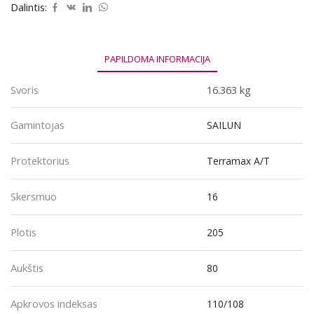
205/80R16
Dalintis:
110/108Q
PAPILDOMA INFORMACIJA
Svoris
16.363 kg
Gamintojas
SAILUN
Protektorius
Terramax A/T
Skersmuo
16
Plotis
205
Aukštis
80
Apkrovos indeksas
110/108