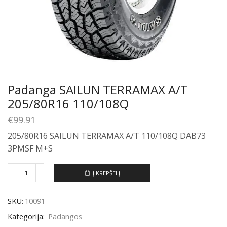
Padanga SAILUN TERRAMAX A/T
205/80R16 110/108Q
€
99.91
205/80R16 SAILUN TERRAMAX A/T 110/108Q DAB73
3PMSF M+S
Į KREPŠELĮ
produkto
kiekis:
Padanga
SKU:
10091
SAILUN
TERRAMAX
Kategorija:
Padangos
A/T