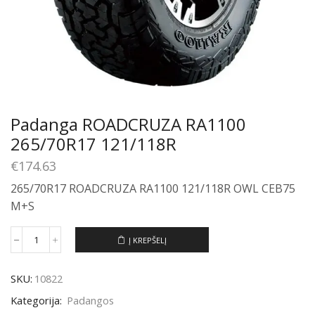
Padanga ROADCRUZA RA1100
265/70R17 121/118R
€
174.63
265/70R17 ROADCRUZA RA1100 121/118R OWL CEB75
M+S
Į KREPŠELĮ
produkto
kiekis:
Padanga
SKU:
10822
ROADCRUZA
RA1100
Kategorija:
Padangos
265/70R17