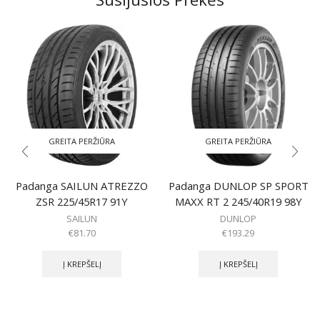
GREITA PERŽIŪRA
GREITA PERŽIŪRA
Padanga SAILUN ATREZZO
Padanga DUNLOP SP SPORT
ZSR 225/45R17 91Y
MAXX RT 2 245/40R19 98Y
SAILUN
DUNLOP
€
81.70
€
193.29
Į KREPŠELĮ
Į KREPŠELĮ