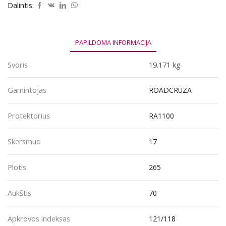
121/118R
Dalintis:
PAPILDOMA INFORMACIJA
Svoris
19.171 kg
Gamintojas
ROADCRUZA
Protektorius
RA1100
Skersmuo
17
Plotis
265
Aukštis
70
Apkrovos indeksas
121/118