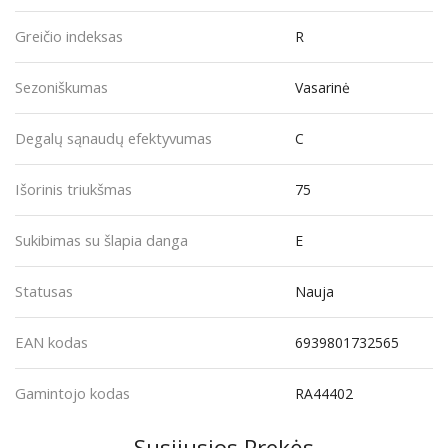
Greičio indeksas
R
Sezoniškumas
Vasarinė
Degalų sąnaudų efektyvumas
C
Išorinis triukšmas
75
Sukibimas su šlapia danga
E
Statusas
Nauja
EAN kodas
6939801732565
Gamintojo kodas
RA44402
Susijusios Prekės