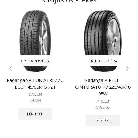
GREITA PERŽIŪRA
GREITA PERŽIŪRA
Padanga SAILUN ATREZZO
Padanga PIRELLI
ECO 145/65R15 72T
CINTURATO P7 225/45R18
95W
SAILUN
€
42.33
PIRELLI
€
186.06
Į KREPŠELĮ
Į KREPŠELĮ