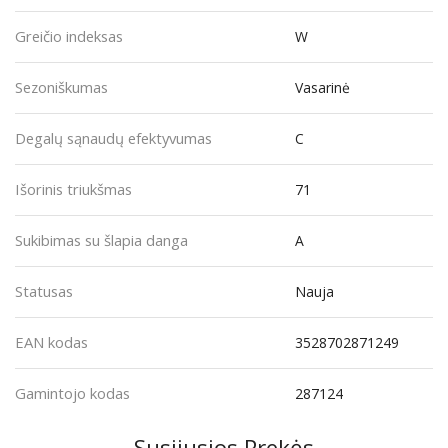
Greičio indeksas
W
Sezoniškumas
Vasarinė
Degalų sąnaudų efektyvumas
C
Išorinis triukšmas
71
Sukibimas su šlapia danga
A
Statusas
Nauja
EAN kodas
3528702871249
Gamintojo kodas
287124
Susijusios Prekės