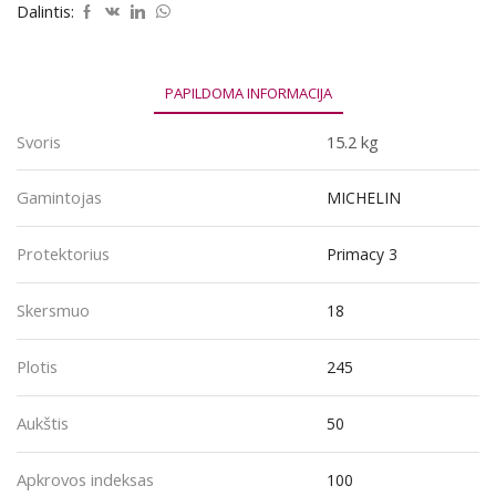
245/50R18
Dalintis:
100W
PAPILDOMA INFORMACIJA
Svoris
15.2 kg
Gamintojas
MICHELIN
Protektorius
Primacy 3
Skersmuo
18
Plotis
245
Aukštis
50
Apkrovos indeksas
100