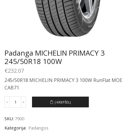
Padanga MICHELIN PRIMACY 3
245/50R18 100W
€
232.07
245/50R18 MICHELIN PRIMACY 3 100W RunFlat MOE
CAB71
Į KREPŠELĮ
produkto
kiekis:
Padanga
SKU:
7900
MICHELIN
PRIMACY
Kategorija:
Padangos
3