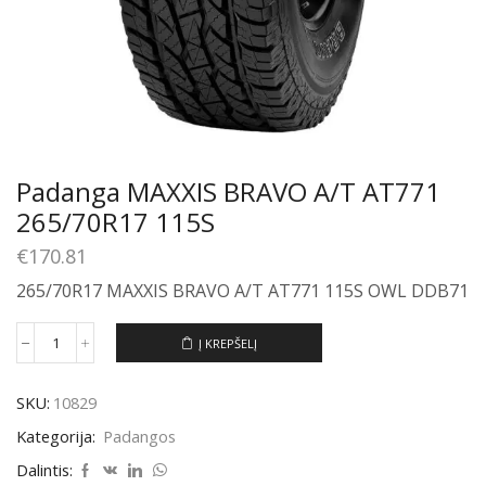
Padanga MAXXIS BRAVO A/T AT771
265/70R17 115S
€
170.81
265/70R17 MAXXIS BRAVO A/T AT771 115S OWL DDB71
Į KREPŠELĮ
produkto
kiekis:
Padanga
SKU:
10829
MAXXIS
BRAVO
Kategorija:
Padangos
A/T
AT771
Dalintis: