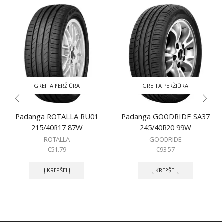
GREITA PERŽIŪRA
GREITA PERŽIŪRA
Padanga ROTALLA RU01
Padanga GOODRIDE SA37
215/40R17 87W
245/40R20 99W
ROTALLA
GOODRIDE
€
51.79
€
93.57
Į KREPŠELĮ
Į KREPŠELĮ