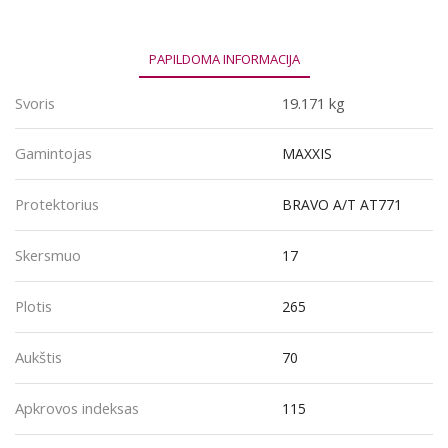
265/70R17
115S
PAPILDOMA INFORMACIJA
Svoris
19.171 kg
Gamintojas
MAXXIS
Protektorius
BRAVO A/T AT771
Skersmuo
17
Plotis
265
Aukštis
70
Apkrovos indeksas
115