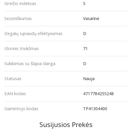
Greičio indeksas
S
Sezoniškumas
Vasarinė
Degalų sąnaudų efektyvumas
D
Išorinis triukšmas
71
Sukibimas su šlapia danga
D
Statusas
Nauja
EAN kodas
4717784255248
Gamintojo kodas
TP41304400
Susijusios Prekės