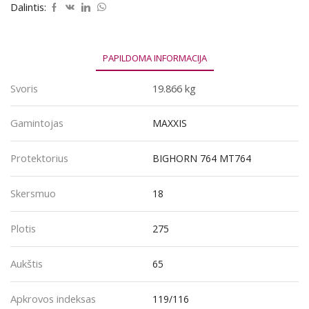
MT764
Dalintis:
275/65R18
119/116Q
PAPILDOMA INFORMACIJA
Svoris
19.866 kg
Gamintojas
MAXXIS
Protektorius
BIGHORN 764 MT764
Skersmuo
18
Plotis
275
Aukštis
65
Apkrovos indeksas
119/116