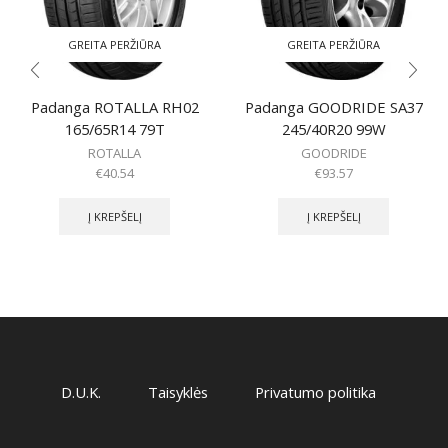
GREITA PERŽIŪRA
GREITA PERŽIŪRA
Padanga ROTALLA RH02
Padanga GOODRIDE SA37
165/65R14 79T
245/40R20 99W
ROTALLA
GOODRIDE
€
40.54
€
93.57
Į KREPŠELĮ
Į KREPŠELĮ
D.U.K.
Taisyklės
Privatumo politika