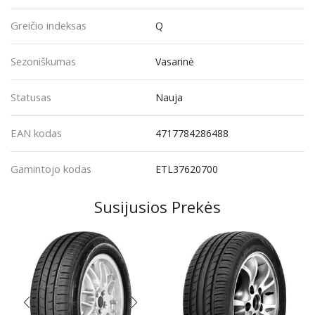
Greičio indeksas
Q
Sezoniškumas
Vasarinė
Statusas
Nauja
EAN kodas
4717784286488
Gamintojo kodas
ETL37620700
Susijusios Prekės