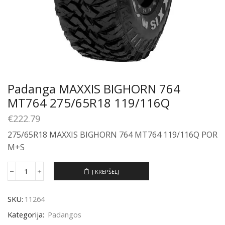
Padanga MAXXIS BIGHORN 764
MT764 275/65R18 119/116Q
€
222.79
275/65R18 MAXXIS BIGHORN 764 MT764 119/116Q POR
M+S
Į KREPŠELĮ
produkto
kiekis:
Padanga
SKU:
11264
MAXXIS
BIGHORN
Kategorija:
Padangos
764